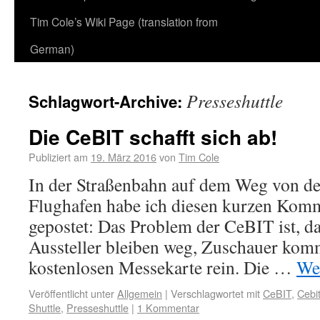
Tim Cole’s Wiki Page (translation from
German)
Presseshuttle
Schlagwort-Archive:
Die CeBIT schafft sich ab!
Publiziert am
19. März 2016
von
Tim Cole
In der Straßenbahn auf dem Weg von d
Flughafen habe ich diesen kurzen Kom
gepostet: Das Problem der CeBIT ist, da
Aussteller bleiben weg, Zuschauer komm
kostenlosen Messekarte rein. Die …
We
Veröffentlicht unter
Allgemein
|
Verschlagwortet mit
CeBIT
,
Cebi
Shuttle
,
Presseshuttle
|
1 Kommentar