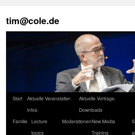
tim@cole.de
Start
Aktuelle Veranstalter-
Aktuelle Vortrags-
Infos
Downloads
Familie
Lecture
Moderationen
New Media
S
topics
Training
a