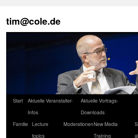
tim@cole.de
Start
Aktuelle Veranstalter-
Aktuelle Vortrags-
Infos
Downloads
Familie
Lecture
Moderationen
New Media
S
topics
Training
a