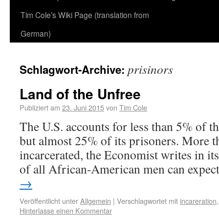
Tim Cole’s Wiki Page (translation from
German)
prisinors
Schlagwort-Archive:
Land of the Unfree
Publiziert am
23. Juni 2015
von
Tim Cole
The U.S. accounts for less than 5% of t
but almost 25% of its prisoners. More 
incarcerated, the Economist writes in its 
of all African-American men can expec
→
Veröffentlicht unter
Allgemein
|
Verschlagwortet mit
incareration
Hinterlasse einen Kommentar