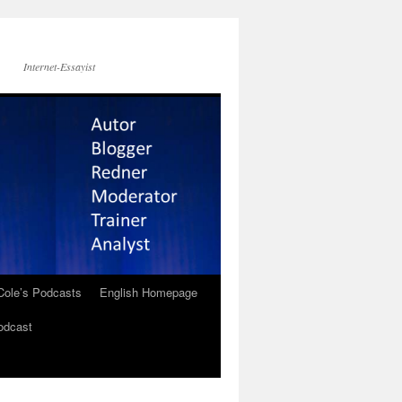
Internet-Essayist
Cole’s Podcasts
English Homepage
odcast