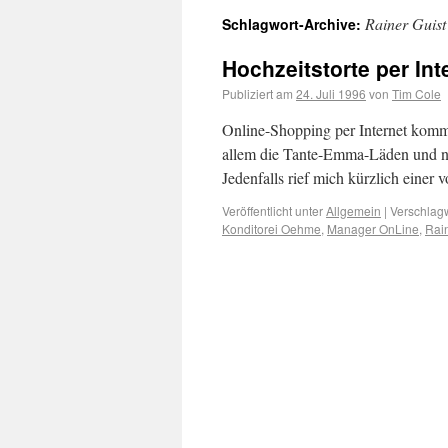
Rainer Guist
Schlagwort-Archive:
Hochzeitstorte per Int
Publiziert am
24. Juli 1996
von
Tim Cole
Online-Shopping per Internet kommt
allem die Tante-Emma-Läden und nic
Jedenfalls rief mich kürzlich einer
Veröffentlicht unter
Allgemein
|
Verschlagw
Konditorei Oehme
,
Manager OnLine
,
Rain