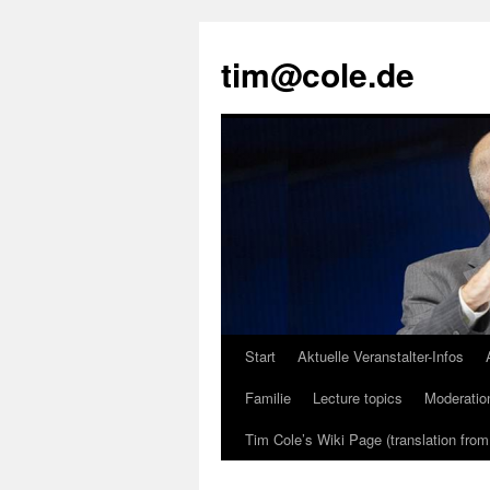
tim@cole.de
Start
Aktuelle Veranstalter-Infos
Familie
Lecture topics
Moderatio
Tim Cole’s Wiki Page (translation fro