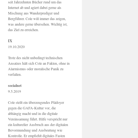
seit Jahrzehnten Bücher rund um das
Internet ab und agiert dabei gerne als
Mischung aus Wanderprediger und
Bergführer. Cole will immer das zeigen,
was andere gerne übersehen. Wichtig ist,
das Ziel zu erreichen.
IX
19.10.2020
Trotz des nicht unbedingt technischen
Ansatzes hält sich Cole an Fakten, ohne in
Alarmismus oder moralische Panik zu
verfallen.
socialnet
9.5.2019
Cole stellt ein überzeugendes Plädoyer
gegen die GAFA-Kultur vor, die
abhängig macht und in die digitale
Vereinsamung führt. Hilfe verspricht nur
ein kultureller Ausbruch aus der digitalen
Bevormundung und Ausbeutung wie
Kontrolle. Er empfiehlt digitales Fasten