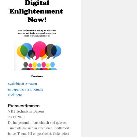
available at Amazon
in paperback and Kindle
click here
Pressestimmen
VDI Technik in Bayern
20.12.2020
Da hat jemand offensichtlich viel qelesen.
Tim Cole hat sich in einer irren Fleißarbeit
in das Thema KI eingearbeitet. Cole liefert