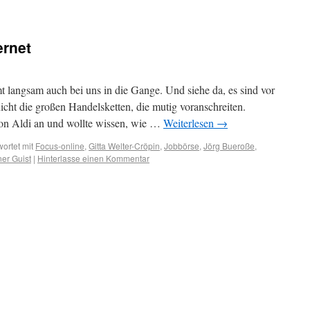
ernet
 langsam auch bei uns in die Gange. Und siehe da, es sind vor
ht die großen Handelsketten, die mutig voranschreiten.
 von Aldi an und wollte wissen, wie …
Weiterlesen
→
ortet mit
Focus-online
,
Gitta Welter-Cröpin
,
Jobbörse
,
Jörg Bueroße
,
er Guist
|
Hinterlasse einen Kommentar