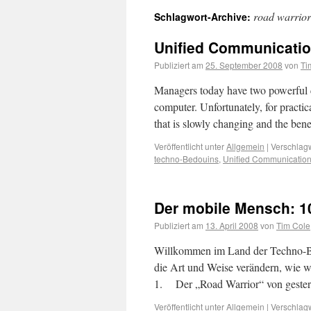
road warrior
Schlagwort-Archive:
Unified Communicatio
Publiziert am
25. September 2008
von
Ti
Managers today have two powerful c
computer. Unfortunately, for practic
that is slowly changing and the ben
Veröffentlicht unter
Allgemein
|
Verschlagw
techno-Bedouins
,
Unified Communicatio
Der mobile Mensch: 1
Publiziert am
13. April 2008
von
Tim Cole
Willkommen im Land der Techno-Be
die Art und Weise verändern, wie wi
1. Der „Road Warrior“ von gester
Veröffentlicht unter
Allgemein
|
Verschlagw