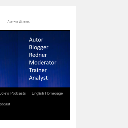
Internet-Essayist
Cole’s Podcasts
English Homepage
odcast