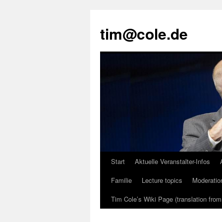
tim@cole.de
Start
Aktuelle Veranstalter-Infos
Familie
Lecture topics
Moderatio
Tim Cole’s Wiki Page (translation fro