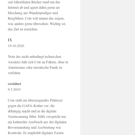
seit Jahrzehnten Bücher rund um das
Internet ab und agiert dabei gerne als
Mischung aus Wanderprediger und
Bergführer. Cole will immer das zeigen,
was andere gerne übersehen. Wichtig ist,
das Ziel zu erreichen.
IX
19.10.2020
Trotz des nicht unbedingt technischen
Ansatzes hält sich Cole an Fakten, ohne in
Alarmismus oder moralische Panik zu
verfallen.
socialnet
9.5.2019
Cole stellt ein überzeugendes Plädoyer
gegen die GAFA-Kultur vor, die
abhängig macht und in die digitale
Vereinsamung führt. Hilfe verspricht nur
ein kultureller Ausbruch aus der digitalen
Bevormundung und Ausbeutung wie
Kontrolle. Er empfiehlt digitales Fasten