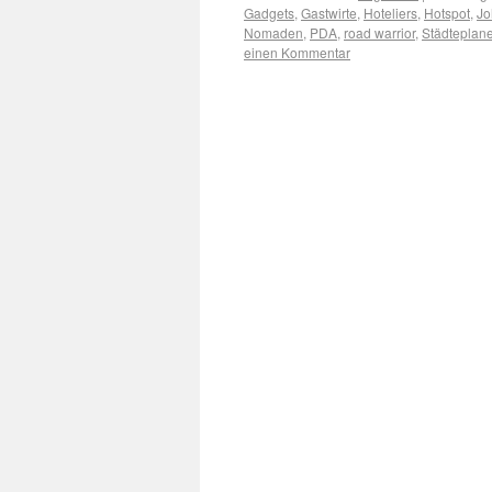
Gadgets
,
Gastwirte
,
Hoteliers
,
Hotspot
,
Jo
Nomaden
,
PDA
,
road warrior
,
Städteplane
einen Kommentar