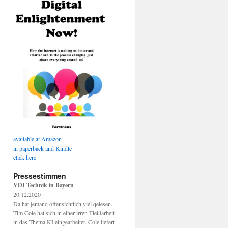
available at Amazon
in paperback and Kindle
click here
Pressestimmen
VDI Technik in Bayern
20.12.2020
Da hat jemand offensichtlich viel qelesen.
Tim Cole hat sich in einer irren Fleißarbeit
in das Thema KI eingearbeitet. Cole liefert