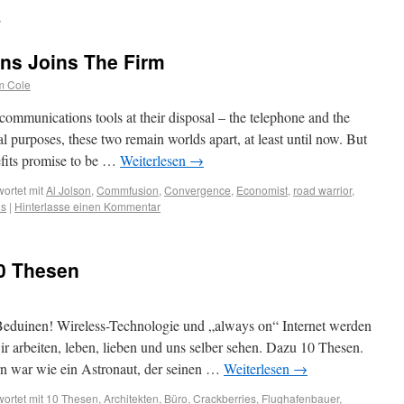
ns Joins The Firm
m Cole
ommunications tools at their disposal – the telephone and the
al purposes, these two remain worlds apart, at least until now. But
efits promise to be …
Weiterlesen
→
ortet mit
Al Jolson
,
Commfusion
,
Convergence
,
Economist
,
road warrior
,
ns
|
Hinterlasse einen Kommentar
0 Thesen
duinen! Wireless-Technologie und „always on“ Internet werden
r arbeiten, leben, lieben und uns selber sehen. Dazu 10 Thesen.
n war wie ein Astronaut, der seinen …
Weiterlesen
→
ortet mit
10 Thesen
,
Architekten
,
Büro
,
Crackberries
,
Flughafenbauer
,