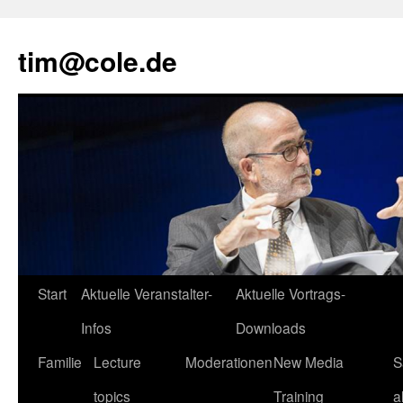
tim@cole.de
Start
Aktuelle Veranstalter-
Aktuelle Vortrags-
Infos
Downloads
Familie
Lecture
Moderationen
New Media
S
topics
Training
a