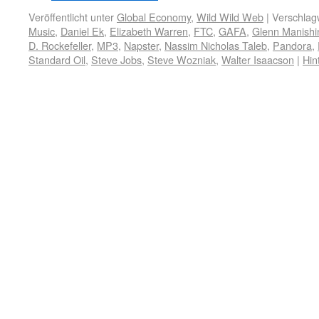
Veröffentlicht unter
Global Economy
,
Wild Wild Web
|
Verschlagw
Music
,
Daniel Ek
,
Elizabeth Warren
,
FTC
,
GAFA
,
Glenn Manishi
D. Rockefeller
,
MP3
,
Napster
,
Nassim Nicholas Taleb
,
Pandora
,
Standard Oil
,
Steve Jobs
,
Steve Wozniak
,
Walter Isaacson
|
Hin