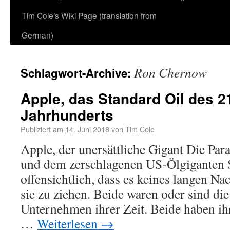
Tim Cole’s Wiki Page (translation from
German)
Ron Chernow
Schlagwort-Archive:
Apple, das Standard Oil des 2
Jahrhunderts
Publiziert am
14. Juni 2018
von
Tim Cole
Apple, der unersättliche Gigant Die Par
und dem zerschlagenen US-Ölgiganten S
offensichtlich, dass es keines langen N
sie zu ziehen. Beide waren oder sind die
Unternehmen ihrer Zeit. Beide haben i
…
Weiterlesen
→