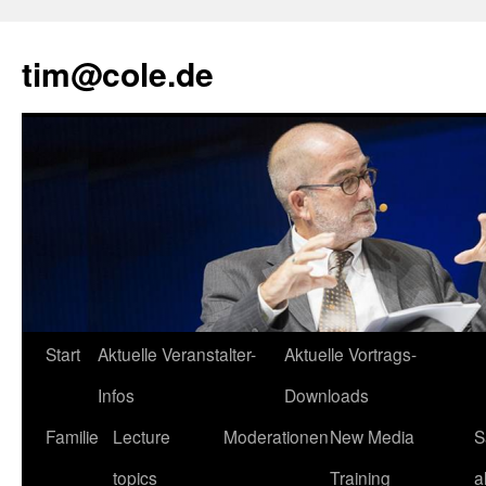
tim@cole.de
Start
Aktuelle Veranstalter-
Aktuelle Vortrags-
Infos
Downloads
Familie
Lecture
Moderationen
New Media
S
topics
Training
a