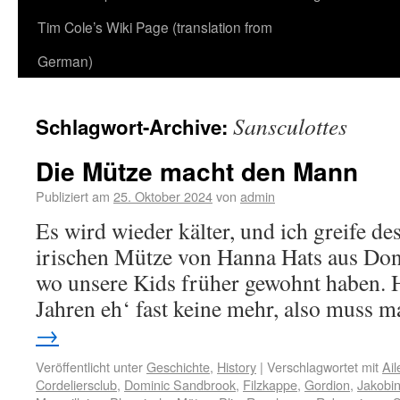
Tim Cole’s Wiki Page (translation from
German)
Sansculottes
Schlagwort-Archive:
Die Mütze macht den Mann
Publiziert am
25. Oktober 2024
von
admin
Es wird wieder kälter, und ich greife de
irischen Mütze von Hanna Hats aus Don
wo unsere Kids früher gewohnt haben. Ha
Jahren eh‘ fast keine mehr, also muss
→
Veröffentlicht unter
Geschichte
,
History
|
Verschlagwortet mit
Ail
Cordeliersclub
,
Dominic Sandbrook
,
Filzkappe
,
Gordion
,
Jakobin