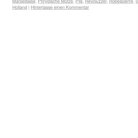
Marseillaise
,
Phrygische Mütze
,
Plis
,
Revoluzzer
,
Robespierre
,
S
Holland
|
Hinterlasse einen Kommentar