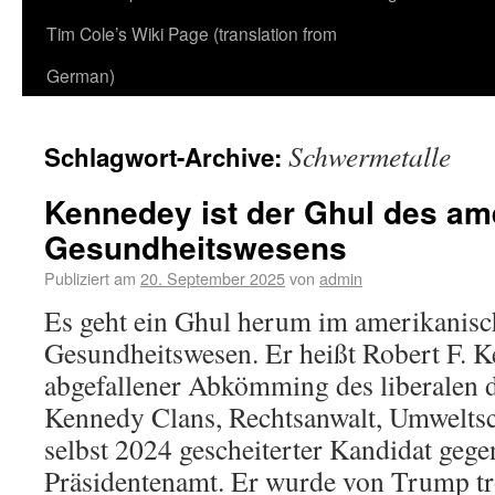
Tim Cole’s Wiki Page (translation from
German)
Schwermetalle
Schlagwort-Archive:
Kennedey ist der Ghul des am
Gesundheitswesens
Publiziert am
20. September 2025
von
admin
Es geht ein Ghul herum im amerikanis
Gesundheitswesen. Er heißt Robert F. K
abgefallener Abkömming des liberalen 
Kennedy Clans, Rechtsanwalt, Umwelts
selbst 2024 gescheiterter Kandidat geg
Präsidentenamt. Er wurde von Trump 