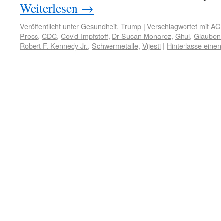
Weiterlesen
→
Veröffentlicht unter
Gesundheit
,
Trump
|
Verschlagwortet mit
AC
Press
,
CDC
,
Covid-Impfstoff
,
Dr Susan Monarez
,
Ghul
,
Glaubens
Robert F. Kennedy Jr.
,
Schwermetalle
,
Vijesti
|
Hinterlasse ein