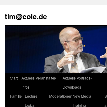
tim@cole.de
Start
Aktuelle Veranstalter-
Aktuelle Vortrags-
Infos
Downloads
Familie
Lecture
Moderationen
New Media
S
topics
Training
a