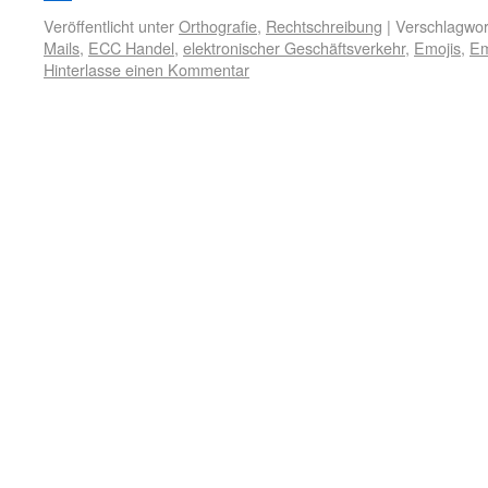
Veröffentlicht unter
Orthografie
,
Rechtschreibung
|
Verschlagwor
Mails
,
ECC Handel
,
elektronischer Geschäftsverkehr
,
Emojis
,
Em
Hinterlasse einen Kommentar