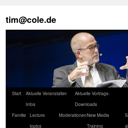
tim@cole.de
Start
Aktuelle Veranstalter-
Aktuelle Vortrags-
Infos
Downloads
Familie
Lecture
Moderationen
New Media
S
topics
Training
a