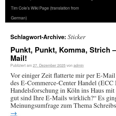
Tim Cole’s Wiki Page (translation from
German)
Sticker
Schlagwort-Archive:
Punkt, Punkt, Komma, Strich – f
Mail!
Publiziert am
27. Dezember 2025
von
admin
Vor einiger Zeit flatterte mir per E-Mai
des E-Commerce-Center Handel (ECC Ha
Handelsforschung in Köln ins Haus mit 
gut sind Ihre E-Mails wirklich?“ Es gi
Meinungsumfrage zum Thema Schreibs
→