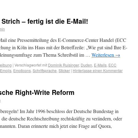
trich – fertig ist die E-Mail!
min
 E-Mail eine Pressemitteilung des E-Commerce-Center Handel (ECC
chung in Köln ins Haus mit der Betreffzeile: „Wie gut sind Ihre E-
 Meinungsumfrage zum Thema Schreibstil im …
Weiterlesen
→
reibung
|
Verschlagwortet mit
Dominik Ruisinger
,
Duden
,
E-Mails
,
ECC
Emojis
,
Emoticons
,
Schriftsprache
,
Sticker
|
Hinterlasse einen Kommentar
sche Right-Write Reform
n
eiberegeln! Im Jahr 1996 beschloss der Deutsche Bundestag in
 die deutsche Rechtschreibung rechtskräftig zu verändern, oder
 nannten. Daran erinnerte mich jetzt eine Frage auf Quora,