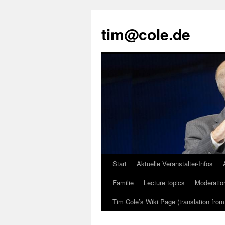
tim@cole.de
Start
Aktuelle Veranstalter-Infos
Familie
Lecture topics
Moderatio
Tim Cole’s Wiki Page (translation fro