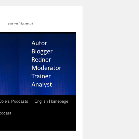
Internet-Essayist
Cole’s Podcasts
English Homepage
odcast