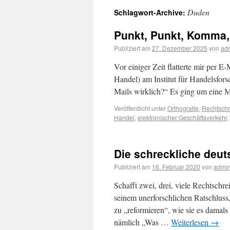
Duden
Schlagwort-Archive:
Punkt, Punkt, Komma, S
Publiziert am
27. Dezember 2025
von
ad
Vor einiger Zeit flatterte mir per
Handel) am Institut für Handelsfors
Mails wirklich?“ Es ging um eine
Veröffentlicht unter
Orthografie
,
Rechtsch
Handel
,
elektronischer Geschäftsverkehr
,
Die schreckliche deut
Publiziert am
16. Februar 2020
von
admi
Schafft zwei, drei, viele Rechtschr
seinem unerforschlichen Ratschluss,
zu „reformieren“, wie sie es damals
nämlich „Was …
Weiterlesen
→