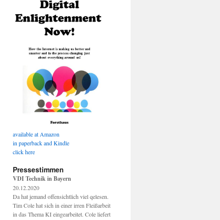
available at Amazon
in paperback and Kindle
click here
Pressestimmen
VDI Technik in Bayern
20.12.2020
Da hat jemand offensichtlich viel qelesen.
Tim Cole hat sich in einer irren Fleißarbeit
in das Thema KI eingearbeitet. Cole liefert