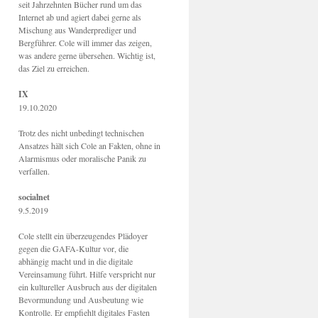
seit Jahrzehnten Bücher rund um das
Internet ab und agiert dabei gerne als
Mischung aus Wanderprediger und
Bergführer. Cole will immer das zeigen,
was andere gerne übersehen. Wichtig ist,
das Ziel zu erreichen.
IX
19.10.2020
Trotz des nicht unbedingt technischen
Ansatzes hält sich Cole an Fakten, ohne in
Alarmismus oder moralische Panik zu
verfallen.
socialnet
9.5.2019
Cole stellt ein überzeugendes Plädoyer
gegen die GAFA-Kultur vor, die
abhängig macht und in die digitale
Vereinsamung führt. Hilfe verspricht nur
ein kultureller Ausbruch aus der digitalen
Bevormundung und Ausbeutung wie
Kontrolle. Er empfiehlt digitales Fasten