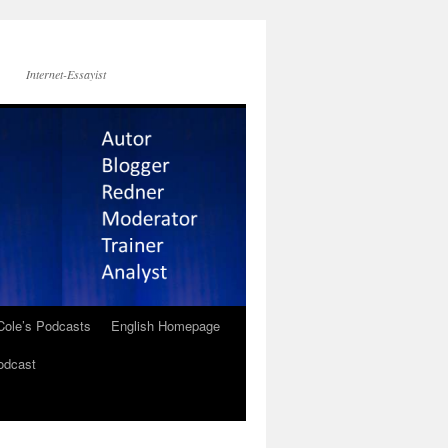
Internet-Essayist
Cole’s Podcasts
English Homepage
odcast