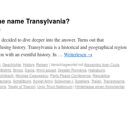
 the name Transylvania?
n
 decided to dive deeper into the answer. Turns out that
using history. Transylvania is a historical and geographical region
ion with an eventful history. In …
Weiterlesen
→
a
,
Geschichte
,
History
,
Reisen
|
Verschlagwortet mit
Alexandru Ioan Cuza
,
,
Bistritz
,
Broos
,
Dacia
,
firing squad
,
Greater Romania
,
Habsburg
,
ühlbach
,
Nicolae Ceaușescu
,
Paris Peace Conference
,
Republica
anians
,
Schäßburg
,
Soviet Army
,
Süleyman I
,
Szeklers
,
Trajan
,
Transylvania
,
xons
,
Treaty of Trianon
,
Unio Trium Nationum
|
Hinterlasse einen Kommentar