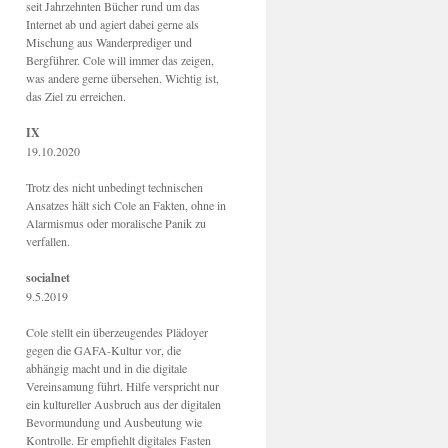
seit Jahrzehnten Bücher rund um das
Internet ab und agiert dabei gerne als
Mischung aus Wanderprediger und
Bergführer. Cole will immer das zeigen,
was andere gerne übersehen. Wichtig ist,
das Ziel zu erreichen.
IX
19.10.2020
Trotz des nicht unbedingt technischen
Ansatzes hält sich Cole an Fakten, ohne in
Alarmismus oder moralische Panik zu
verfallen.
socialnet
9.5.2019
Cole stellt ein überzeugendes Plädoyer
gegen die GAFA-Kultur vor, die
abhängig macht und in die digitale
Vereinsamung führt. Hilfe verspricht nur
ein kultureller Ausbruch aus der digitalen
Bevormundung und Ausbeutung wie
Kontrolle. Er empfiehlt digitales Fasten