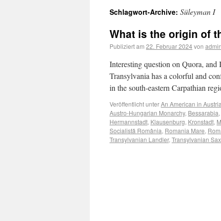
Süleyman I
Schlagwort-Archive:
What is the origin of
Publiziert am
22. Februar 2024
von
admi
Interesting question on Quora, and I
Transylvania has a colorful and conf
in the south-eastern Carpathian reg
Veröffentlicht unter
An American in Austri
Austro-Hungarian Monarchy
,
Bessarabia
Hermannstadt
,
Klausenburg
,
Kronstadt
,
M
Socialistă România
,
Romania Mare
,
Rom
Transylvanian Landler
,
Transylvanian Sa