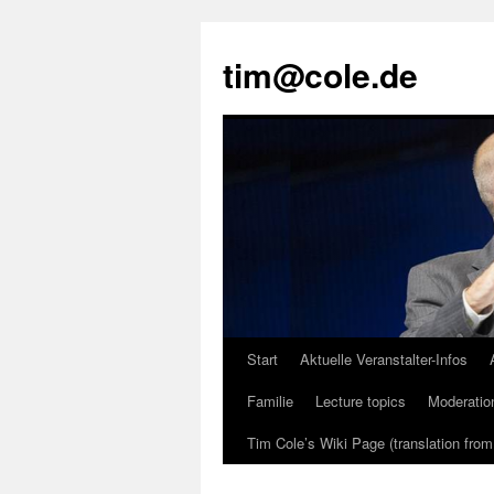
tim@cole.de
Start
Aktuelle Veranstalter-Infos
Familie
Lecture topics
Moderatio
Tim Cole’s Wiki Page (translation fro