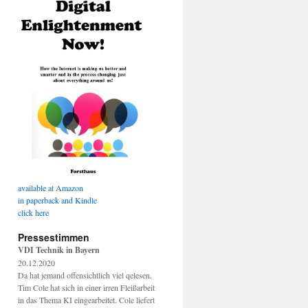
available at Amazon
in paperback and Kindle
click here
Pressestimmen
VDI Technik in Bayern
20.12.2020
Da hat jemand offensichtlich viel qelesen.
Tim Cole hat sich in einer irren Fleißarbeit
in das Thema KI eingearbeitet. Cole liefert