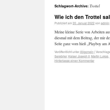
Trottel
Schlagwort-Archive:
Wie ich den Trottel s
Publiziert am
20. Januar 2022
von
admin
Meine kleine Serie von Arbeiten aus
diesmal mit dem Beitrag, der mir de
Seite ganz vorn hieß „Playboy am
Veröffentlicht unter
Allgemein
|
Verschlagw
Serebrier
,
Kaiser Joseph II
,
Martin Lukas
,
Hinterlasse einen Kommentar