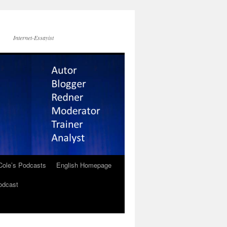
Internet-Essayist
Cole’s Podcasts
English Homepage
odcast