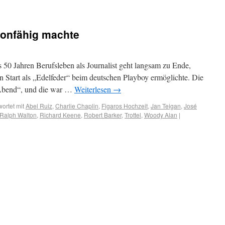
alonfähig machte
 50 Jahren Berufsleben als Journalist geht langsam zu Ende,
n Start als „Edelfeder“ beim deutschen Playboy ermöglichte. Die
 Abend“, und die war …
Weiterlesen
→
ortet mit
Abel Ruiz
,
Charlie Chaplin
,
Figaros Hochzeit
,
Jan Teigan
,
José
Ralph Walton
,
Richard Keene
,
Robert Barker
,
Trottel
,
Woody Alan
|