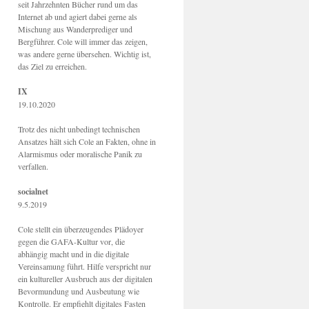
seit Jahrzehnten Bücher rund um das
Internet ab und agiert dabei gerne als
Mischung aus Wanderprediger und
Bergführer. Cole will immer das zeigen,
was andere gerne übersehen. Wichtig ist,
das Ziel zu erreichen.
IX
19.10.2020
Trotz des nicht unbedingt technischen
Ansatzes hält sich Cole an Fakten, ohne in
Alarmismus oder moralische Panik zu
verfallen.
socialnet
9.5.2019
Cole stellt ein überzeugendes Plädoyer
gegen die GAFA-Kultur vor, die
abhängig macht und in die digitale
Vereinsamung führt. Hilfe verspricht nur
ein kultureller Ausbruch aus der digitalen
Bevormundung und Ausbeutung wie
Kontrolle. Er empfiehlt digitales Fasten