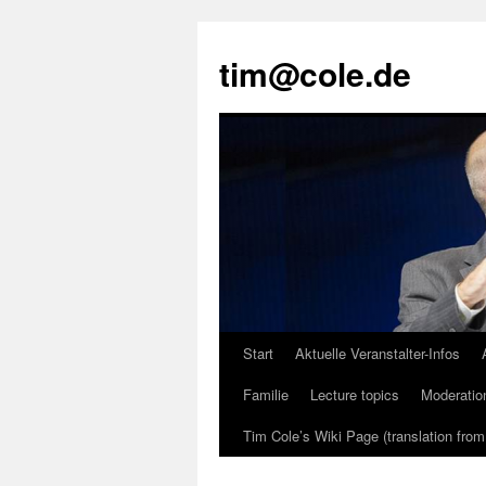
tim@cole.de
Start
Aktuelle Veranstalter-Infos
Familie
Lecture topics
Moderatio
Tim Cole’s Wiki Page (translation fro