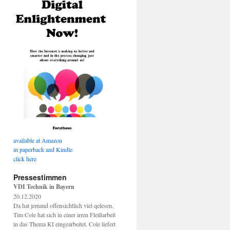
available at Amazon
in paperback and Kindle
click here
Pressestimmen
VDI Technik in Bayern
20.12.2020
Da hat jemand offensichtlich viel qelesen.
Tim Cole hat sich in einer irren Fleißarbeit
in das Thema KI eingearbeitet. Cole liefert