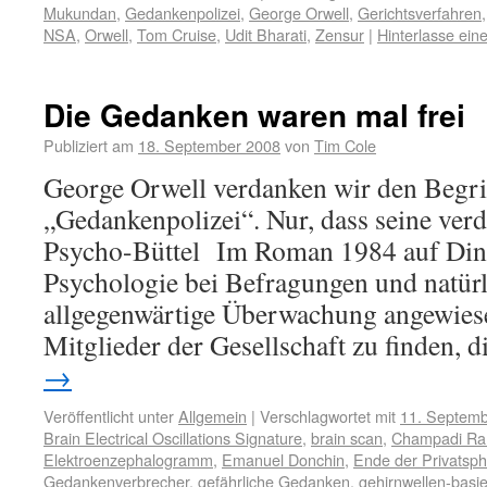
Mukundan
,
Gedankenpolizei
,
George Orwell
,
Gerichts­verfahren
NSA
,
Orwell
,
Tom Cruise
,
Udit Bharati
,
Zensur
|
Hinterlasse ei
Die Gedanken waren mal frei
Publiziert am
18. September 2008
von
Tim Cole
George Orwell verdanken wir den Begri
„Gedankenpolizei“. Nur, dass seine verd
Psycho-Büttel Im Roman 1984 auf Din
Psychologie bei Befragungen und natürl
allgegenwärtige Überwachung angewies
Mitglieder der Gesellschaft zu finden,
→
Veröffentlicht unter
Allgemein
|
Verschlagwortet mit
11. Septemb
Brain Electrical Oscillations Signature
,
brain scan
,
Champadi R
Elektroenzephalogramm
,
Emanuel Donchin
,
Ende der Privatsp
Gedankenverbrecher
,
gefährliche Gedanken
,
gehirnwellen-basie