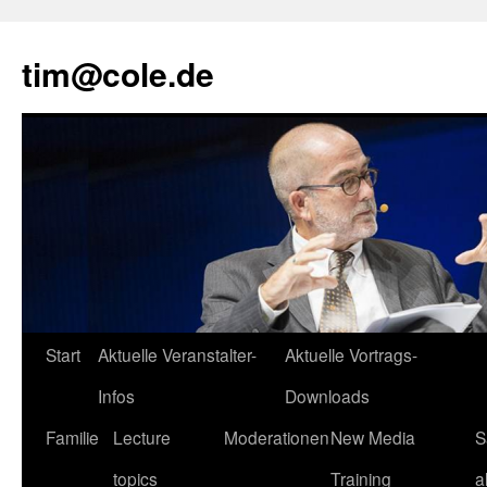
tim@cole.de
Start
Aktuelle Veranstalter-
Aktuelle Vortrags-
Infos
Downloads
Familie
Lecture
Moderationen
New Media
S
topics
Training
a