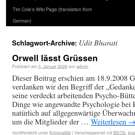
Tim Cole’s Wiki Page (translation from
German)
Udit Bharati
Schlagwort-Archive:
Orwell lässt Grüssen
Publiziert am
3. Januar 2026
von
admin
Dieser Beitrag erschien am 18.9.2008 
verdanken wir den Begriff der „Ge­danken
seine verdeckt arbeitenden Psycho-Büt
Dinge wie angewandte Psychologie bei
natür­lich auf allgegenwärtige Überwac
um die Mitglieder der …
Weiterlesen
Veröffentlicht unter
Kriminalität
|
Verschlagwortet mit
BEOS
,
bra