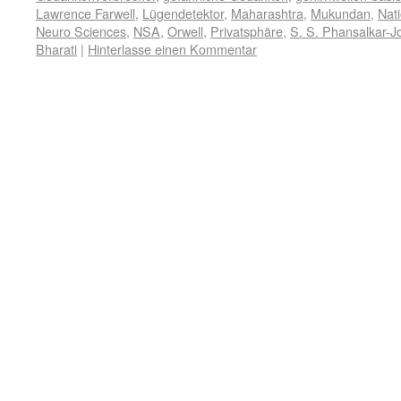
Lawrence Farwell
,
Lügendetektor
,
Maharashtra
,
Mukundan
,
Nati
Neuro Sciences
,
NSA
,
Orwell
,
Privatsphäre
,
S. S. Phansalkar-J
Bharati
|
Hinterlasse einen Kommentar