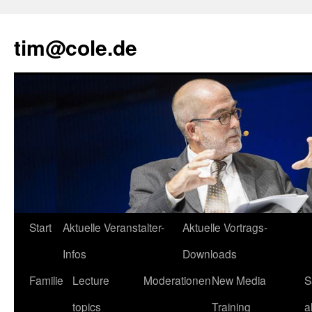
tim@cole.de
Start
Aktuelle Veranstalter-
Aktuelle Vortrags-
Infos
Downloads
Familie
Lecture
Moderationen
New Media
S
topics
Training
a