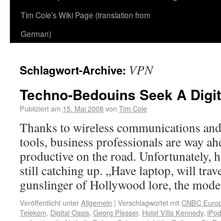
Tim Cole’s Wiki Page (translation from
German)
VPN
Schlagwort-Archive:
Techno-Bedouins Seek A Digit
Publiziert am
15. Mai 2008
von
Tim Cole
Thanks to wireless communications and 
tools, business professionals are way ah
productive on the road. Unfortunately, h
still catching up. „Have laptop, will trav
gunslinger of Hollywood lore, the mo
Veröffentlicht unter
Allgemein
|
Verschlagwortet mit
CNBC Europ
Telekom
,
Digital Oasis
,
Georg Plesser
,
Hotel Villa Kennedy
,
iPo