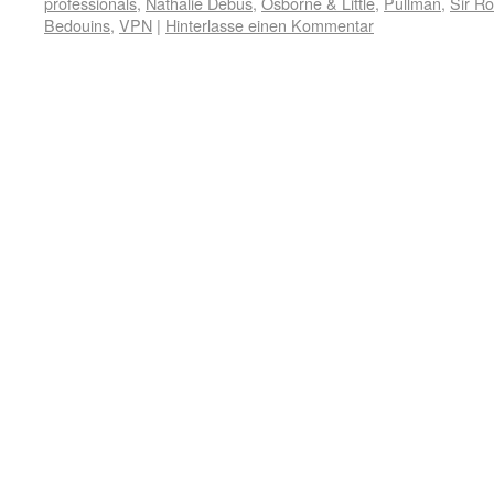
professionals
,
Nathalie Debus
,
Osborne & Little
,
Pullman
,
Sir Ro
Bedouins
,
VPN
|
Hinterlasse einen Kommentar