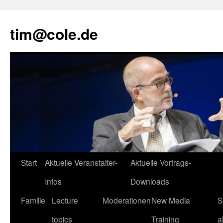
tim@cole.de
Start
Aktuelle Veranstalter-
Aktuelle Vortrags-
Infos
Downloads
Familie
Lecture
Moderationen
New Media
S
topics
Training
a