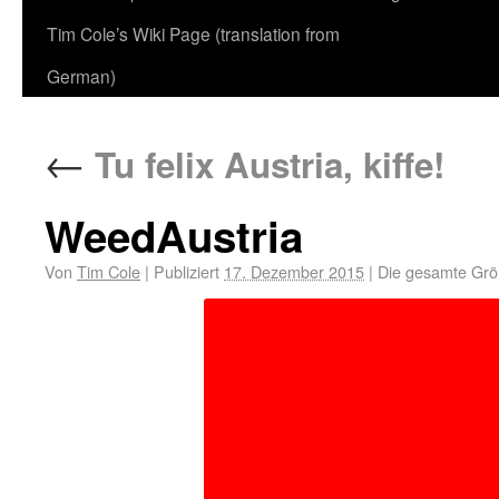
Tim Cole’s Wiki Page (translation from
German)
←
Tu felix Austria, kiffe!
WeedAustria
Von
Tim Cole
|
Publiziert
17. Dezember 2015
|
Die gesamte Grö