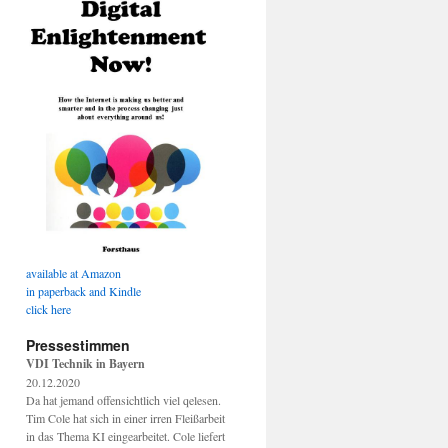
available at Amazon
in paperback and Kindle
click here
Pressestimmen
VDI Technik in Bayern
20.12.2020
Da hat jemand offensichtlich viel qelesen.
Tim Cole hat sich in einer irren Fleißarbeit
in das Thema KI eingearbeitet. Cole liefert