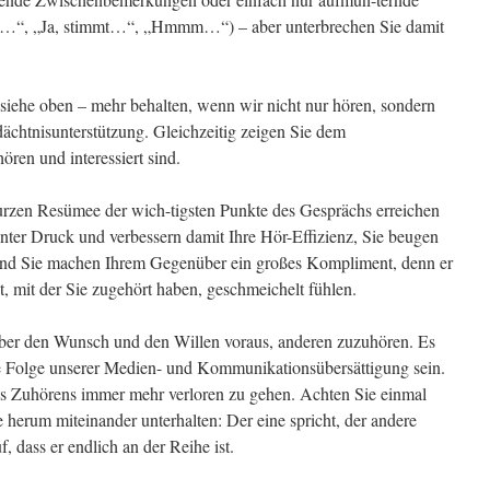
ehe…“, „Ja, stimmt…“, „Hmmm…“) – aber unterbrechen Sie damit
siehe oben – mehr behalten, wenn wir nicht nur hören, sondern
ächtnisunterstützung. Gleichzeitig zeigen Sie dem
ören und interessiert sind.
rzen Resümee der wich-tigsten Punkte des Gesprächs erreichen
t unter Druck und verbessern damit Ihre Hör-Effizienz, Sie beugen
 und Sie machen Ihrem Gegenüber ein großes Kompliment, denn er
, mit der Sie zugehört haben, geschmeichelt fühlen.
t aber den Wunsch und den Willen voraus, anderen zuzuhören. Es
he Folge unserer Medien- und Kommunikationsübersättigung sein.
es Zuhörens immer mehr verloren zu gehen. Achten Sie einmal
herum miteinander unterhalten: Der eine spricht, der andere
, dass er endlich an der Reihe ist.