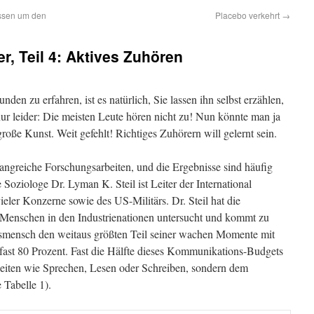
issen um den
Placebo verkehrt
→
r, Teil 4: Aktives Zuhören
en zu erfahren, ist es natürlich, Sie lassen ihn selbst erzählen,
nur leider: Die meisten Leute hören nicht zu! Nun könnte man ja
roße Kunst. Weit gefehlt! Richtiges Zuhörern will gelernt sein.
angreiche Forschungsarbeiten, und die Ergebnisse sind häufig
 Soziologe Dr. Lyman K. Steil ist Leiter der International
ieler Konzerne sowie des US-Militärs. Dr. Steil hat die
enschen in den Industrienationen untersucht und kommt zu
tsmensch den weitaus größten Teil seiner wachen Momente mit
ast 80 Prozent. Fast die Hälfte dieses Kommunikations-Budgets
gkeiten wie Sprechen, Lesen oder Schreiben, sondern dem
 Tabelle 1).