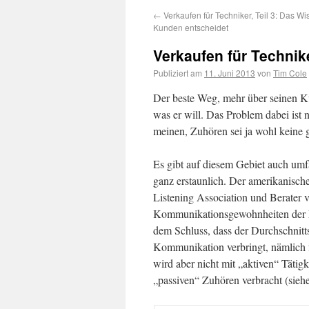
←
Verkaufen für Techniker, Teil 3: Das W
Kunden entscheidet
Verkaufen für Technike
Publiziert am
11. Juni 2013
von
Tim Cole
Der beste Weg, mehr über seinen Kund
was er will. Das Problem dabei ist 
meinen, Zuhören sei ja wohl keine g
Es gibt auf diesem Gebiet auch umf
ganz erstaunlich. Der amerikanische
Listening Association und Berater v
Kommunikationsgewohnheiten der M
dem Schluss, dass der Durchschnit
Kommunikation verbringt, nämlich f
wird aber nicht mit „aktiven“ Täti
„passiven“ Zuhören verbracht (siehe