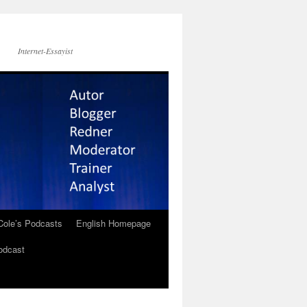
Internet-Essayist
Cole’s Podcasts
English Homepage
odcast