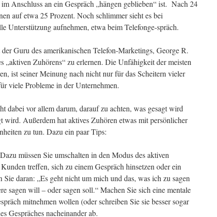
r im Anschluss an ein Gespräch „hängen geblieben“ ist. Nach 24
enen auf etwa 25 Prozent. Noch schlimmer sieht es bei
elle Unterstützung aufnehmen, etwa beim Telefonge-spräch.
der Guru des amerikanischen Telefon-Marketings, George R.
es „aktiven Zuhörens“ zu erlernen. Die Unfähigkeit der meisten
n, ist seiner Meinung nach nicht nur für das Scheitern vieler
für viele Probleme in der Unternehmen.
eht dabei vor allem darum, darauf zu achten, was gesagt wird
gt wird. Außerdem hat aktives Zuhören etwas mit persönlicher
heiten zu tun. Dazu ein paar Tips:
: Dazu müssen Sie umschalten in den Modus des aktiven
Kunden treffen, sich zu einem Gespräch hinsetzen oder ein
n Sie daran: „Es geht nicht um mich und das, was ich zu sagen
re sagen will – oder sagen soll.“ Machen Sie sich eine mentale
espräch mitnehmen wollen (oder schreiben Sie sie besser sogar
es Gespräches nacheinander ab.