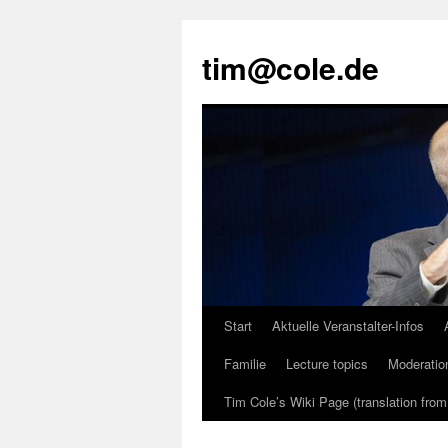
tim@cole.de
Start
Aktuelle Veranstalter-Infos
Familie
Lecture topics
Moderatio
Tim Cole’s Wiki Page (translation fro