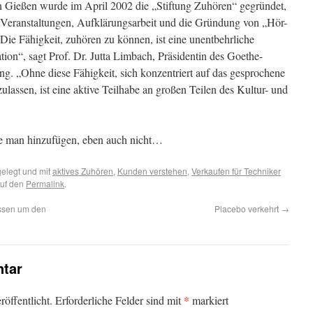
. In Gießen wurde im April 2002 die „Stiftung Zuhören“ gegründet,
ch Veranstaltungen, Aufklärungsarbeit und die Gründung von „Hör-
Die Fähigkeit, zuhören zu können, ist eine unentbehrliche
on“, sagt Prof. Dr. Jutta Limbach, Präsidentin des Goethe-
ung. „Ohne diese Fähigkeit, sich konzentriert auf das gesprochene
ulassen, ist eine aktive Teilhabe an großen Teilen des Kultur- und
te man hinzufügen, eben auch nicht…
elegt und mit
aktives Zuhören
,
Kunden verstehen
,
Verkaufen für Techniker
auf den
Permalink
.
issen um den
Placebo verkehrt
→
tar
*
öffentlicht.
Erforderliche Felder sind mit
markiert