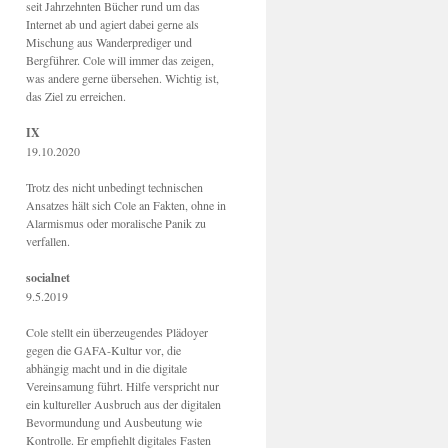
seit Jahrzehnten Bücher rund um das
Internet ab und agiert dabei gerne als
Mischung aus Wanderprediger und
Bergführer. Cole will immer das zeigen,
was andere gerne übersehen. Wichtig ist,
das Ziel zu erreichen.
IX
19.10.2020
Trotz des nicht unbedingt technischen
Ansatzes hält sich Cole an Fakten, ohne in
Alarmismus oder moralische Panik zu
verfallen.
socialnet
9.5.2019
Cole stellt ein überzeugendes Plädoyer
gegen die GAFA-Kultur vor, die
abhängig macht und in die digitale
Vereinsamung führt. Hilfe verspricht nur
ein kultureller Ausbruch aus der digitalen
Bevormundung und Ausbeutung wie
Kontrolle. Er empfiehlt digitales Fasten