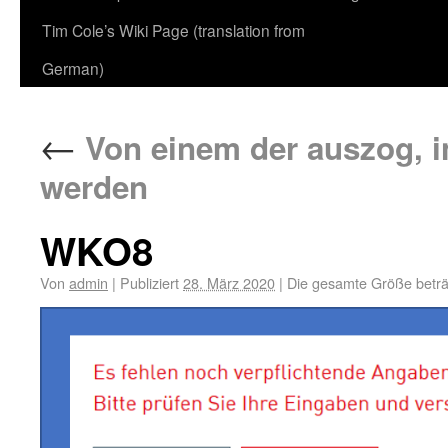
Tim Cole’s Wiki Page (translation from
German)
←
Von einem der auszog, in
werden
WKO8
Von
admin
|
Publiziert
28. März 2020
|
Die gesamte Größe betr