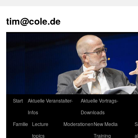
tim@cole.de
Start
Aktuelle Veranstalter-
Aktuelle Vortrags-
Infos
Downloads
Familie
Lecture
Moderationen
New Media
S
topics
Training
a