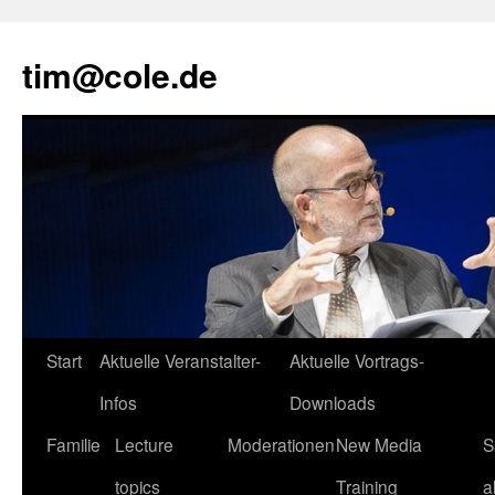
tim@cole.de
Start
Aktuelle Veranstalter-
Aktuelle Vortrags-
Infos
Downloads
Familie
Lecture
Moderationen
New Media
S
topics
Training
a