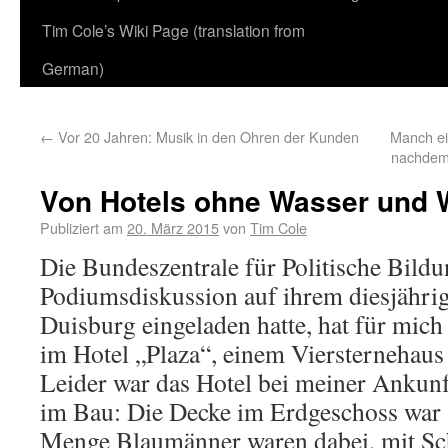
Tim Cole’s Wiki Page (translation from
German)
←
Vor 20 Jahren: Musik in den Ohren der Kunden
Manch ei
nachdem
Von Hotels ohne Wasser und
Publiziert am
20. März 2015
von
Tim Cole
Die Bundeszentrale für Politische Bildu
Podiumsdiskussion auf ihrem diesjähri
Duisburg eingeladen hatte, hat für mic
im Hotel „Plaza“, einem Viersternehaus 
Leider war das Hotel bei meiner Ankun
im Bau: Die Decke im Erdgeschoss war 
Menge Blaumänner waren dabei, mit Sc