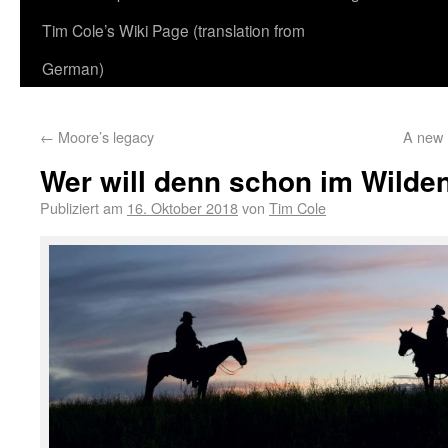
Tim Cole’s Wiki Page (translation from
German)
←
Moore’s legacy
A new 
Wer will denn schon im Wilde
Publiziert am
16. Oktober 2018
von
Tim Cole