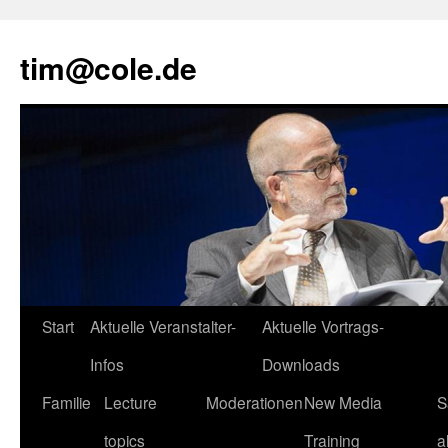
tim@cole.de
Start
Aktuelle Veranstalter-
Aktuelle Vortrags-
Infos
Downloads
Familie
Lecture
Moderationen
New Media
S
topics
Training
a