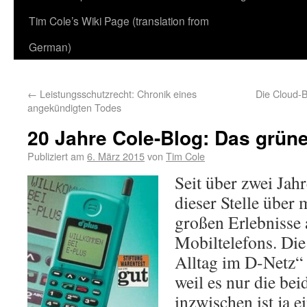
Tim Cole’s Wiki Page (translation from
German)
←
Leistungsschutzrecht: Chronik eines
Die Cloud-B
angekündigten Todes
20 Jahre Cole-Blog: Das grün
Publiziert am
6. März 2015
von
Tim Cole
Seit über zwei Jahr
dieser Stelle über
großen Erlebnisse a
Mobiltelefons. Die
Alltag im D-Netz“ 
weil es nur die be
inzwischen ist ja e