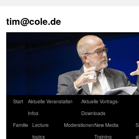
tim@cole.de
Start
Aktuelle Veranstalter-
Aktuelle Vortrags-
Infos
Downloads
Familie
Lecture
Moderationen
New Media
S
topics
Training
a