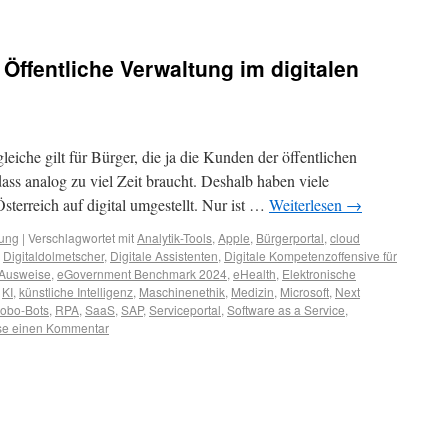
Öffentliche Verwaltung im digitalen
eiche gilt für Bürger, die ja die Kunden der öffentlichen
ass analog zu viel Zeit braucht. Deshalb haben viele
terreich auf digital umgestellt. Nur ist …
Weiterlesen
→
tung
|
Verschlagwortet mit
Analytik-Tools
,
Apple
,
Bürgerportal
,
cloud
,
Digitaldolmetscher
,
Digitale Assistenten
,
Digitale Kompetenzoffensive für
Ausweise
,
eGovernment Benchmark 2024
,
eHealth
,
Elektronische
,
KI
,
künstliche Intelligenz
,
Maschinenethik
,
Medizin
,
Microsoft
,
Next
obo-Bots
,
RPA
,
SaaS
,
SAP
,
Serviceportal
,
Software as a Service
,
sse einen Kommentar