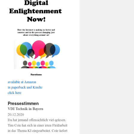
available at Amazon
in paperback and Kindle
click here
Pressestimmen
VDI Technik in Bayern
20.12.2020
Da hat jemand offensichtlich viel qelesen.
Tim Cole hat sich in einer irren Fleißarbeit
in das Thema KI eingearbeitet. Cole liefert