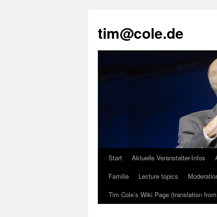
tim@cole.de
Start
Aktuelle Veranstalter-Infos
Familie
Lecture topics
Moderatio
Tim Cole’s Wiki Page (translation fro