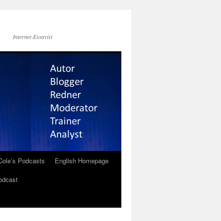
Internet-Essayist
Cole’s Podcasts
English Homepage
odcast