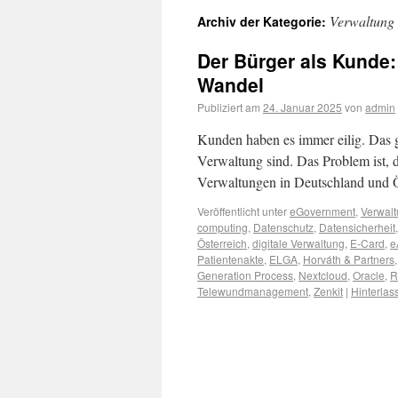
Verwaltung
Archiv der Kategorie:
Der Bürger als Kunde: 
Wandel
Publiziert am
24. Januar 2025
von
admin
Kunden haben es immer eilig. Das gl
Verwaltung sind. Das Problem ist, d
Verwaltungen in Deutschland und Ös
Veröffentlicht unter
eGovernment
,
Verwal
computing
,
Datenschutz
,
Datensicherheit
Österreich
,
digitale Verwaltung
,
E-Card
,
e
Patientenakte
,
ELGA
,
Horváth & Partners
Generation Process
,
Nextcloud
,
Oracle
,
R
Telewundmanagement
,
Zenkit
|
Hinterla