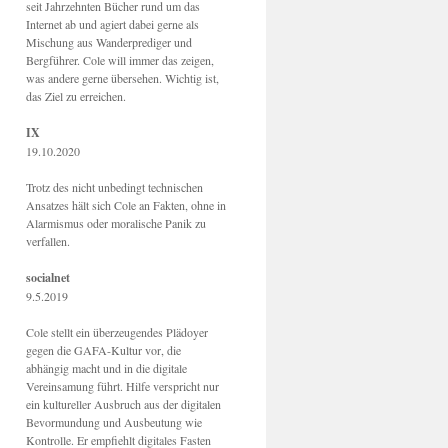
seit Jahrzehnten Bücher rund um das
Internet ab und agiert dabei gerne als
Mischung aus Wanderprediger und
Bergführer. Cole will immer das zeigen,
was andere gerne übersehen. Wichtig ist,
das Ziel zu erreichen.
IX
19.10.2020
Trotz des nicht unbedingt technischen
Ansatzes hält sich Cole an Fakten, ohne in
Alarmismus oder moralische Panik zu
verfallen.
socialnet
9.5.2019
Cole stellt ein überzeugendes Plädoyer
gegen die GAFA-Kultur vor, die
abhängig macht und in die digitale
Vereinsamung führt. Hilfe verspricht nur
ein kultureller Ausbruch aus der digitalen
Bevormundung und Ausbeutung wie
Kontrolle. Er empfiehlt digitales Fasten