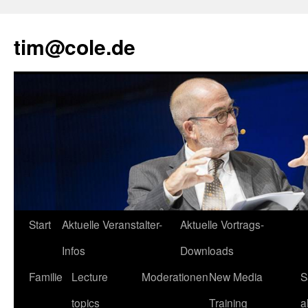
tim@cole.de
Start
Aktuelle Veranstalter-
Aktuelle Vortrags-
Infos
Downloads
Familie
Lecture
Moderationen
New Media
S
topics
Training
a