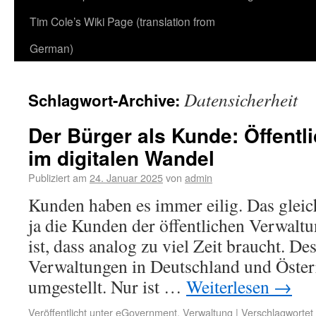
Tim Cole’s Wiki Page (translation from
German)
Datensicherheit
Schlagwort-Archive:
Der Bürger als Kunde: Öffentl
im digitalen Wandel
Publiziert am
24. Januar 2025
von
admin
Kunden haben es immer eilig. Das gleich
ja die Kunden der öffentlichen Verwalt
ist, dass analog zu viel Zeit braucht. De
Verwaltungen in Deutschland und Österr
umgestellt. Nur ist …
Weiterlesen
→
Veröffentlicht unter
eGovernment
,
Verwaltung
|
Verschlagwortet 