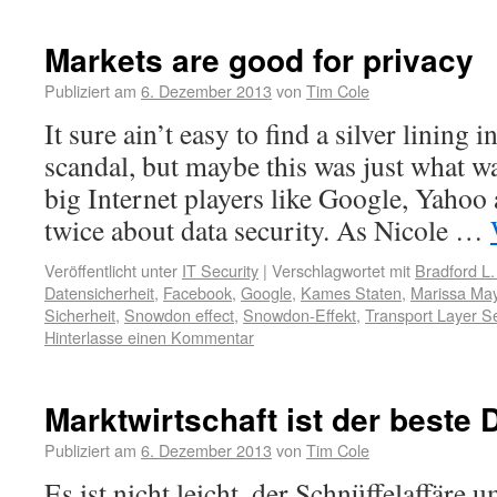
Markets are good for privacy
Publiziert am
6. Dezember 2013
von
Tim Cole
It sure ain’t easy to find a silver lining
scandal, but maybe this was just what w
big Internet players like Google, Yahoo
twice about data security. As Nicole …
Veröffentlicht unter
IT Security
|
Verschlagwortet mit
Bradford L.
Datensicherheit
,
Facebook
,
Google
,
Kames Staten
,
Marissa Ma
Sicherheit
,
Snowdon effect
,
Snowdon-Effekt
,
Transport Layer Se
Hinterlasse einen Kommentar
Marktwirtschaft ist der beste
Publiziert am
6. Dezember 2013
von
Tim Cole
Es ist nicht leicht, der Schnüffelaffär