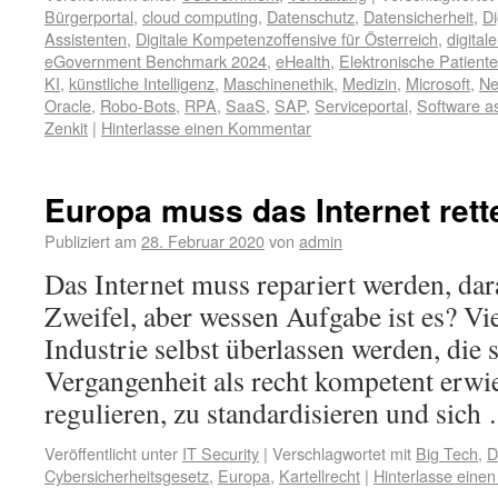
Bürgerportal
,
cloud computing
,
Datenschutz
,
Datensicherheit
,
Di
Assistenten
,
Digitale Kompetenzoffensive für Österreich
,
digital
eGovernment Benchmark 2024
,
eHealth
,
Elektronische Patient
KI
,
künstliche Intelligenz
,
Maschinenethik
,
Medizin
,
Microsoft
,
Ne
Oracle
,
Robo-Bots
,
RPA
,
SaaS
,
SAP
,
Serviceportal
,
Software a
Zenkit
|
Hinterlasse einen Kommentar
Europa muss das Internet rett
Publiziert am
28. Februar 2020
von
admin
Das Internet muss repariert werden, dar
Zweifel, aber wessen Aufgabe ist es? Vi
Industrie selbst überlassen werden, die s
Vergangenheit als recht kompetent erwies
regulieren, zu standardisieren und sic
Veröffentlicht unter
IT Security
|
Verschlagwortet mit
Big Tech
,
D
Cybersicherheitsgesetz
,
Europa
,
Kartellrecht
|
Hinterlasse eine