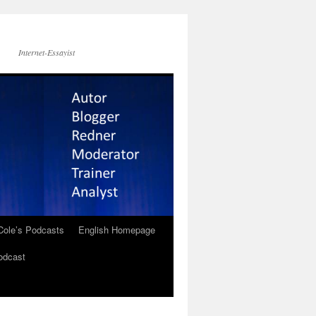
Internet-Essayist
Cole’s Podcasts
English Homepage
odcast