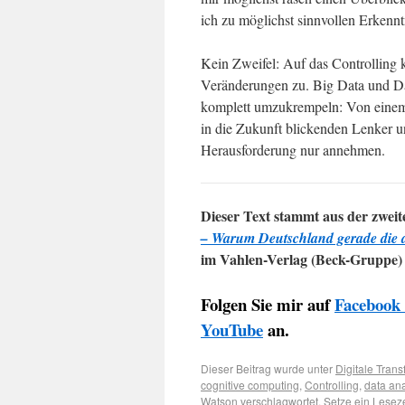
ich zu möglichst sinnvollen Erkennt
Kein Zweifel: Auf das Controlling 
Veränderungen zu. Big Data und Dat
komplett umzukrempeln: Von einem 
in die Zukunft blickenden Lenker u
Herausforderung nur annehmen.
Dieser Text stammt aus der zweit
– Warum Deutschland gerade die dig
im Vahlen-Verlag (Beck-Gruppe
Folgen Sie mir auf
Facebook
YouTube
an.
Dieser Beitrag wurde unter
Digitale Trans
cognitive computing
,
Controlling
,
data ana
Watson
verschlagwortet. Setze ein Lese