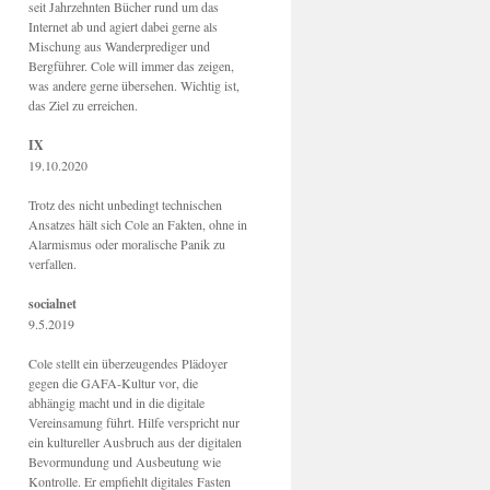
seit Jahrzehnten Bücher rund um das
Internet ab und agiert dabei gerne als
Mischung aus Wanderprediger und
Bergführer. Cole will immer das zeigen,
was andere gerne übersehen. Wichtig ist,
das Ziel zu erreichen.
IX
19.10.2020
Trotz des nicht unbedingt technischen
Ansatzes hält sich Cole an Fakten, ohne in
Alarmismus oder moralische Panik zu
verfallen.
socialnet
9.5.2019
Cole stellt ein überzeugendes Plädoyer
gegen die GAFA-Kultur vor, die
abhängig macht und in die digitale
Vereinsamung führt. Hilfe verspricht nur
ein kultureller Ausbruch aus der digitalen
Bevormundung und Ausbeutung wie
Kontrolle. Er empfiehlt digitales Fasten