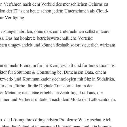
len Verfahren nach dem Vorbild des menschlichen Gehirns zu
tion der IT“ steht heute schon jedem Unternehmen als Cloud-
ur Verfügung.
eistungen abrufen, ohne dass ein Unternehmen selbst in teure
s. Das hat konkrete betriebswirtschaftliche Vorteile:
osten umgewandelt und können deshalb sofort steuerlich wirksam
hmen mehr Freiraum für ihr Kerngeschäft und für Innovation“, ist
ktor für Solutions & Consulting bei Dimension Data, einem
etzwerk- und Kommunikationstechnologien mit Sitz in Südafrika,
für den „Turbo für die Digitale Transformation in den
r Meinung nach eine erhebliche Zentrifugalkraft aus, die
ner und Verlierer unterteilt nach dem Motto der Lottozentralen:
o. die Lösung ihres dringendsten Problems: Wie verschaffe ich
ck über die Datenflut in unserem Unternehmen, und wie komme