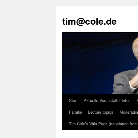
tim@cole.de
Start
Aktuelle Veranstalter-Infos
Familie
Lecture topics
Moderatio
Tim Cole’s Wiki Page (translation fro