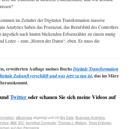
nissen?
kommen im Zeitalter der Digitalen Transformation massive
a Analytics haben das Pozenzial, das Berufsbild des Controllers
ängstlich nach hinten blickenden Erbsenzähler zu einem mutig
nd Leiter – zum „Herren der Daten“, eben. Er muss die
en, erweiterten Auflage meines Buchs
Digitale Transformation
, das im März
itale Zukunft verschläft und was jetzt zu tun ist
) herauskommt.
und
Twitter
oder schauen Sie sich meine Videos auf
formation
,
eBusiness
abgelegt und mit
Big Data
,
Business Analytics
,
lytics
,
IBM
,
IDC
,
kongitive Computer
,
Thomas J. Watson
,
Tolga Erdogan
,
zeichen auf den
Permalink
.