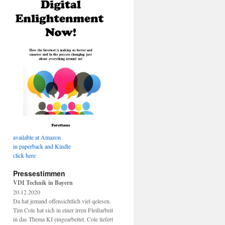
available at Amazon
in paperback and Kindle
click here
Pressestimmen
VDI Technik in Bayern
20.12.2020
Da hat jemand offensichtlich viel qelesen.
Tim Cole hat sich in einer irren Fleißarbeit
in das Thema KI eingearbeitet. Cole liefert