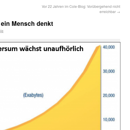
Vor 22 Jahren im Cole-Blog: Vorübergehend nicht
erreichbar
→
e ein Mensch denkt
le