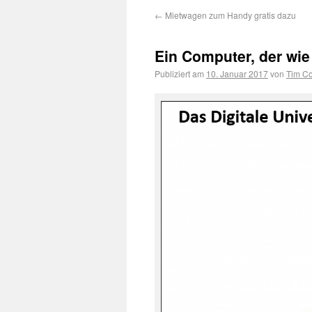
←
Mietwagen zum Handy gratis dazu
Ein Computer, der wi
Publiziert am
10. Januar 2017
von
Tim Co