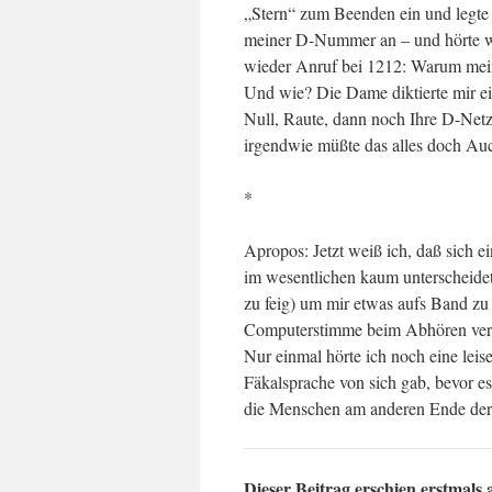
„Stern“ zum Beenden ein und legte 
meiner D-Nummer an – und hörte w
wieder Anruf bei 1212: Warum meine 
Und wie? Die Dame diktierte mir ein
Null, Raute, dann noch Ihre D-Net
irgendwie müßte das alles doch Auc
*
Apropos: Jetzt weiß ich, daß sich 
im wesentlichen kaum unterscheidet.
zu feig) um mir etwas aufs Band zu 
Computerstimme beim Abhören vers
Nur einmal hörte ich noch eine leis
Fäkalsprache von sich gab, bevor es
die Menschen am anderen Ende der 
Dieser Beitrag erschien erstmals