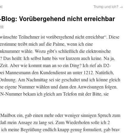
kt
Trump und ich?
→
-Blog: Vorübergehend nicht erreichbar
le
wünschte Teilnehmer ist vorübergehend nicht erreichbar“. Diese
rstimme treibt mich auf die Palme, wenn ich eine
nknummer wähle. Wozu gibt’s schließlich die elektronische
 Das heißt: Ich selbst hatte bis vor kurzem auch keine. Na ja,
 Zeit. Aber wie kommt man an so ein Ding? Ich rief als D2-
ei Mannesmann den Kundendienst an unter 1212. Natürlich,
 Ordnung. Am Nachmittag sei sie geschaltet und ich könne gleich
eine eigene Nummer wählen und dann den Anweisungen folgen.
IN-Nummer bekam ich gleich am Telefon mit der Bitte, sie
ie Mailbox ein, gab einen mehr oder weniger sinnigen Spruch zum
 daß mein Ansage zu lang sei. Zum Wiederholen solle ich 2
 ich meine Begrüßung endlich knapp genug formuliert, gab brav