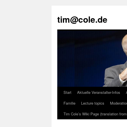
tim@cole.de
Start
Aktuelle Veranstalter-Infos
Familie
Lecture topics
Moderatio
Tim Cole’s Wiki Page (translation fro