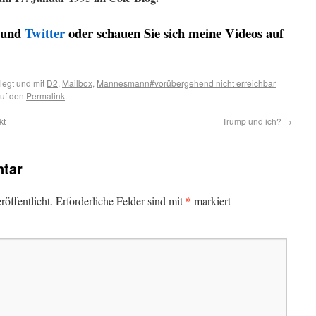
und
Twitter
oder schauen Sie sich meine Videos auf
egt und mit
D2
,
Mailbox
,
Mannesmann#vorübergehend nicht erreichbar
auf den
Permalink
.
kt
Trump und ich?
→
tar
*
öffentlicht.
Erforderliche Felder sind mit
markiert