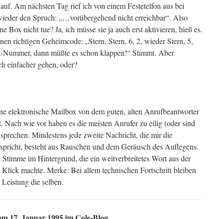
auf. Am nächsten Tag rief ich von einem Festetelfon aus bei
ieder den Spruch: „…vorübergehend nicht erreichbar“. Also
Box nicht tue? Ja, ich müsse sie ja auch erst aktivieren, hieß es.
en richtigen Geheimcode: „Stern, Stern, 6, 2, wieder Stern, 5,
z-Nummer, dann müßte es schon klappen!“ Stimmt. Aber
h einfacher gehen, oder?
eine elektronische Mailbox von dem guten, alten Anrufbeantworter
 Nach wie vor haben es die meisten Anrufer zu eilig (oder sind
sprechen. Mindestens jede zweite Nachricht, die mir die
pricht, besteht aus Rauschen und dem Geräusch des Auflegens.
e Stimme im Hintergrund, die ein weitverbreitetes Wort aus der
 Klick machte. Merke: Bei allem technischen Fortschritt bleiben
Leistung die selben.
 am 17. Januar 1995 im Cole-Blog.