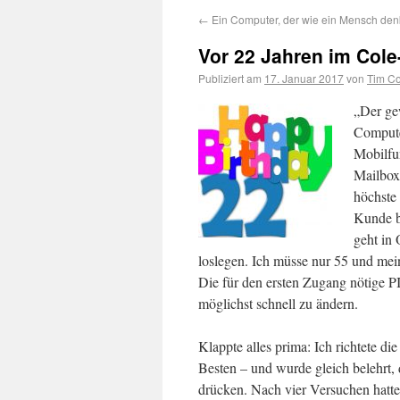
←
Ein Computer, der wie ein Mensch den
Vor 22 Jahren im Cole
Publiziert am
17. Januar 2017
von
Tim Co
„Der ge
Compute
Mobilfu
Mailbox?
höchste
Kunde b
geht in
loslegen. Ich müsse nur 55 und m
Die für den ersten Zugang nötige P
möglichst schnell zu ändern.
Klappte alles prima: Ich richtete d
Besten – und wurde gleich belehrt,
drücken. Nach vier Versuchen hatte