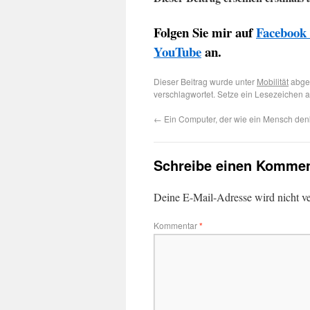
Folgen Sie mir auf
Facebook
YouTube
an.
Dieser Beitrag wurde unter
Mobilität
abgel
verschlagwortet. Setze ein Lesezeichen 
←
Ein Computer, der wie ein Mensch den
Schreibe einen Kommen
Deine E-Mail-Adresse wird nicht ver
Kommentar
*