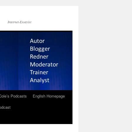
Internet-Essayist
Cole’s Podcasts
English Homepage
odcast