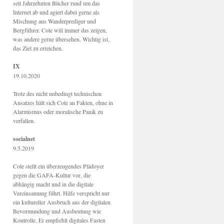
seit Jahrzehnten Bücher rund um das
Internet ab und agiert dabei gerne als
Mischung aus Wanderprediger und
Bergführer. Cole will immer das zeigen,
was andere gerne übersehen. Wichtig ist,
das Ziel zu erreichen.
IX
19.10.2020
Trotz des nicht unbedingt technischen
Ansatzes hält sich Cole an Fakten, ohne in
Alarmismus oder moralische Panik zu
verfallen.
socialnet
9.5.2019
Cole stellt ein überzeugendes Plädoyer
gegen die GAFA-Kultur vor, die
abhängig macht und in die digitale
Vereinsamung führt. Hilfe verspricht nur
ein kultureller Ausbruch aus der digitalen
Bevormundung und Ausbeutung wie
Kontrolle. Er empfiehlt digitales Fasten