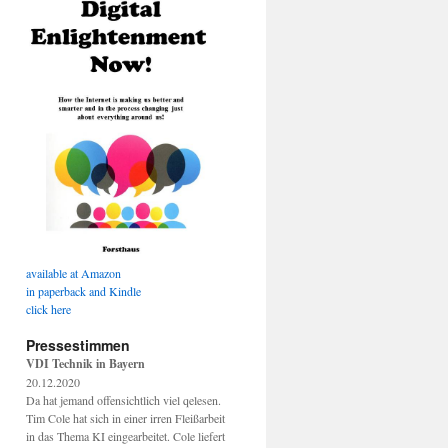
available at Amazon
in paperback and Kindle
click here
Pressestimmen
VDI Technik in Bayern
20.12.2020
Da hat jemand offensichtlich viel qelesen.
Tim Cole hat sich in einer irren Fleißarbeit
in das Thema KI eingearbeitet. Cole liefert