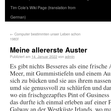
Tim Cole’s Wiki Page (translation from
German)
←
Computer bestimmten unser Leben schon
1983!
Meine allererste Auster
Publiziert am
14. Januar 2022
von
admin
Es gibt nichts Besseres als eine frische
Meer, mit Gummistiefeln und einem Au
sich zu bücken und sie aus ihrem nasse
umd sie genussvoll zu schlürfen und d
wo ein frischgezapftes Pint of Gusiness 
das durfte ich einmal erleben auf einer 
Galway an der Westküste Irlands, wo ma