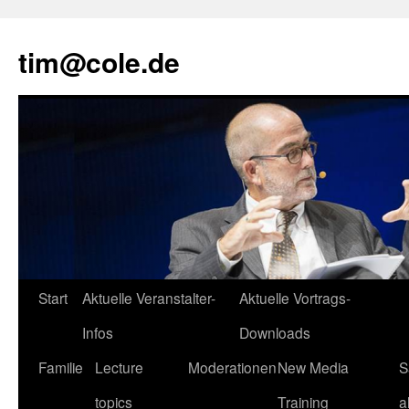
tim@cole.de
Start
Aktuelle Veranstalter-
Aktuelle Vortrags-
Infos
Downloads
Familie
Lecture
Moderationen
New Media
S
topics
Training
a