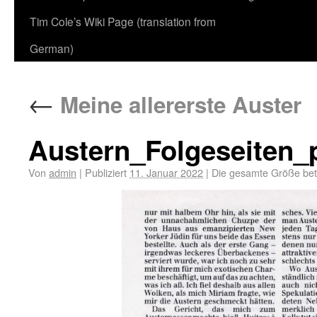
Tim Cole’s Wiki Page (translation from
German)
←
Meine allererste Auster
Austern_Folgeseiten
Von
admin
|
Publiziert
11. Januar 2022
|
Die gesamte Größe bet