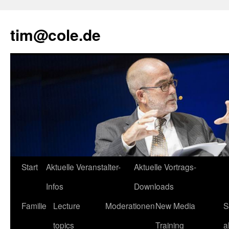
tim@cole.de
Start
Aktuelle Veranstalter-
Aktuelle Vortrags-
Infos
Downloads
Familie
Lecture
Moderationen
New Media
S
topics
Training
a