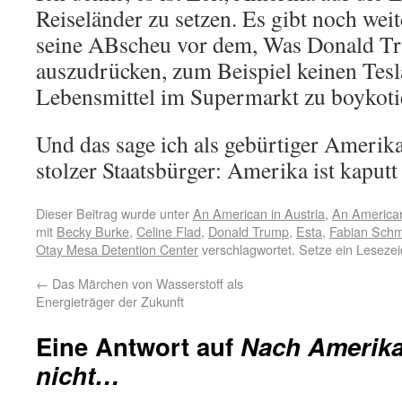
Reiseländer zu setzen. Es gibt noch wei
seine ABscheu vor dem, Was Donald Tru
auszudrücken, zum Beispiel keinen Tes
Lebensmittel im Supermarkt zu boykoti
Und das sage ich als gebürtiger Amerika
stolzer Staatsbürger: Amerika ist kaputt 
Dieser Beitrag wurde unter
An American in Austria
,
An America
mit
Becky Burke
,
Celine Flad
,
Donald Trump
,
Esta
,
Fabian Schm
Otay Mesa Detention Center
verschlagwortet. Setze ein Leseze
←
Das Märchen von Wasserstoff als
Energieträger der Zukunft
Eine Antwort auf
Nach Amerika
nicht…