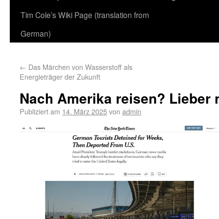
Tim Cole’s Wiki Page (translation from
German)
←
Das Märchen von Wasserstoff als
Energieträger der Zukunft
Nach Amerika reisen? Lieber 
Publiziert am
14. März 2025
von
admin