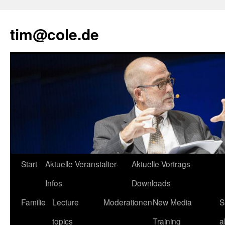
tim@cole.de
Start
Aktuelle Veranstalter-
Aktuelle Vortrags-
Infos
Downloads
Familie
Lecture
Moderationen
New Media
S
topics
Training
a