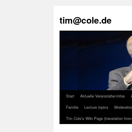
tim@cole.de
Start
Aktuelle Veranstalter-Infos
Familie
Lecture topics
Moderatio
Tim Cole’s Wiki Page (translation fro