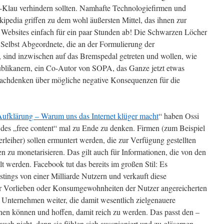
t-Klau verhindern sollten. Namhafte Technologiefirmen und
ipedia griffen zu dem wohl äußersten Mittel, das ihnen zur
re Websites einfach für ein paar Stunden ab! Die Schwarzen Löcher
 Selbst Abgeordnete, die an der Formulierung der
 sind inzwischen auf das Bremspedal getreten und wollen, wie
likanern, ein Co-Autor von SOPA, das Ganze jetzt etwas
achdenken über mögliche negative Konsequenzen für die
Aufklärung – Warum uns das Internet klüger macht
“ haben Ossi
 des „free content“ mal zu Ende zu denken. Firmen (zum Beispiel
rleiher) sollen ermuntert werden, die zur Verfügung gestellten
n zu monetarisieren. Das gilt auch für Informationen, die von den
lt werden. Facebook tut das bereits im großen Stil: Es
ostings von einer Milliarde Nutzern und verkauft diese
er Vorlieben oder Konsumgewohnheiten der Nutzer angereicherten
Unternehmen weiter, die damit wesentlich zielgenauere
nen können und hoffen, damit reich zu werden. Das passt den –
uch nicht, denn sie fühlen sich ausspioniert und zu gläsernen