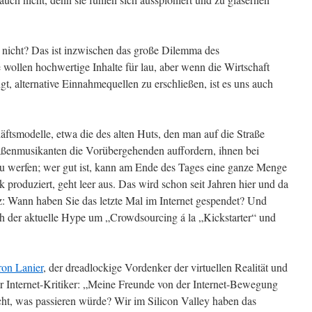
e nicht? Das ist inzwischen das große Dilemma des
e wollen hochwertige Inhalte für lau, aber wenn die Wirtschaft
gt, alternative Einnahmequellen zu erschließen, ist es uns auch
äftsmodelle, etwa die des alten Huts, den man auf die Straße
Straßenmusikanten die Vorübergehenden auffordern, ihnen bei
zu werfen; wer gut ist, kann am Ende des Tages eine ganze Menge
produziert, geht leer aus. Das wird schon seit Jahren hier und da
rz: Wann haben Sie das letzte Mal im Internet gespendet? Und
ch der aktuelle Hype um „Crowdsourcing á la „Kickstarter“ und
ron Lanier
, der dreadlockige Vordenker der virtuellen Realität und
 Internet-Kritiker: „Meine Freunde von der Internet-Bewegung
cht, was passieren würde? Wir im Silicon Valley haben das