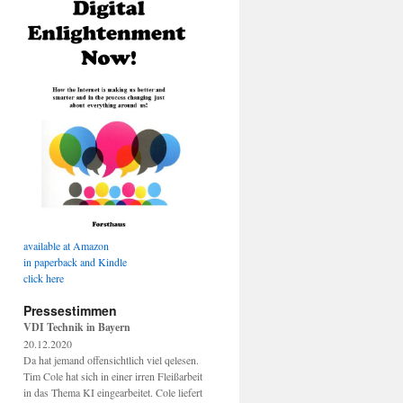
available at Amazon
in paperback and Kindle
click here
Pressestimmen
VDI Technik in Bayern
20.12.2020
Da hat jemand offensichtlich viel qelesen.
Tim Cole hat sich in einer irren Fleißarbeit
in das Thema KI eingearbeitet. Cole liefert