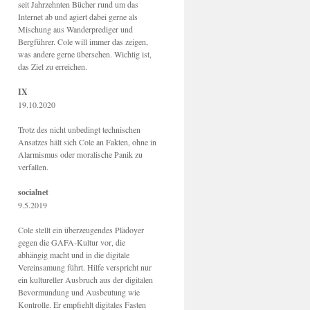
seit Jahrzehnten Bücher rund um das
Internet ab und agiert dabei gerne als
Mischung aus Wanderprediger und
Bergführer. Cole will immer das zeigen,
was andere gerne übersehen. Wichtig ist,
das Ziel zu erreichen.
IX
19.10.2020
Trotz des nicht unbedingt technischen
Ansatzes hält sich Cole an Fakten, ohne in
Alarmismus oder moralische Panik zu
verfallen.
socialnet
9.5.2019
Cole stellt ein überzeugendes Plädoyer
gegen die GAFA-Kultur vor, die
abhängig macht und in die digitale
Vereinsamung führt. Hilfe verspricht nur
ein kultureller Ausbruch aus der digitalen
Bevormundung und Ausbeutung wie
Kontrolle. Er empfiehlt digitales Fasten