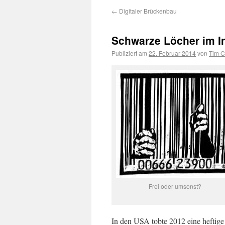
←
Digitaler Brückenbau
Schwarze Löcher im In
Publiziert am
22. Februar 2014
von
Tim C
Frei oder umsonst?
In den USA tobte 2012 eine heftig