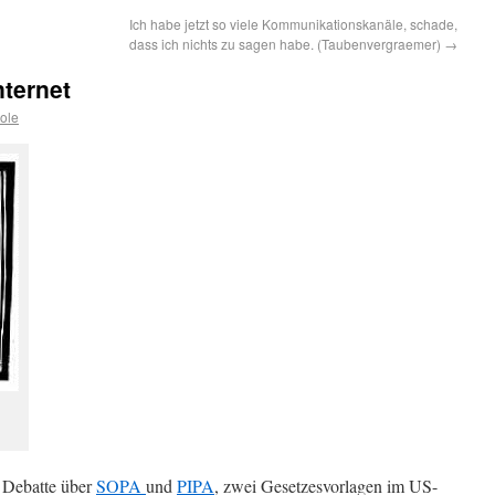
Ich habe jetzt so viele Kommunikationskanäle, schade,
dass ich nichts zu sagen habe. (Taubenvergraemer)
→
ternet
ole
e Debatte über
SOPA
und
PIPA
, zwei Gesetzesvorlagen im US-