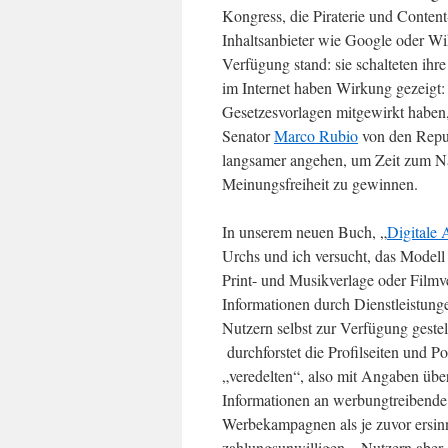
Kongress, die Piraterie und Conten
Inhaltsanbieter wie Google oder Wik
Verfügung stand: sie schalteten ih
im Internet haben Wirkung gezeigt:
Gesetzesvorlagen mitgewirkt haben,
Senator
Marco Rubio
von den Repub
langsamer angehen, um Zeit zum N
Meinungsfreiheit zu gewinnen.
In unserem neuen Buch, „
Digitale 
Urchs und ich versucht, das Modell
Print- und Musikverlage oder Filmve
Informationen durch Dienstleistunge
Nutzern selbst zur Verfügung gestel
durchforstet die Profilseiten und P
„veredelten“, also mit Angaben üb
Informationen an werbungtreibende 
Werbekampagnen als je zuvor ersin
zahlungsunwilligen – Nutzern aber a