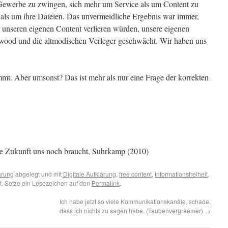
Gewerbe zu zwingen, sich mehr um Service als um Content zu
ls um ihre Dateien. Das unvermeidliche Ergebnis war immer,
r unseren eigenen Content verlieren würden, unsere eigenen
ywood und die altmodischen Verleger geschwächt. Wir haben uns
timmt. Aber umsonst? Das ist mehr als nur eine Frage der korrekten
e Zukunft uns noch braucht, Suhrkamp (2010)
ärung
abgelegt und mit
Digitale Aufklärung
,
free content
,
Informationsfreiheit
,
t. Setze ein Lesezeichen auf den
Permalink
.
Ich habe jetzt so viele Kommunikationskanäle, schade,
dass ich nichts zu sagen habe. (Taubenvergraemer)
→