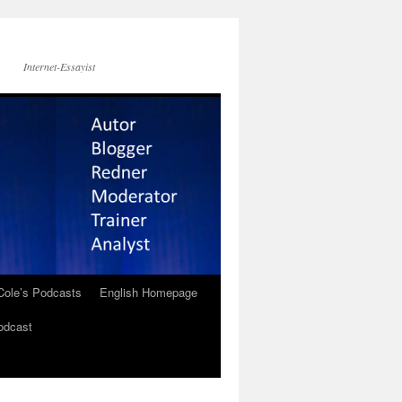
Internet-Essayist
Cole’s Podcasts
English Homepage
odcast