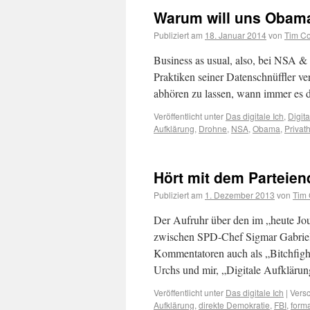
Warum will uns Obama
Publiziert am
18. Januar 2014
von
Tim Co
Business as usual, also, bei NSA &
Praktiken seiner Datenschnüffler ve
abhören zu lassen, wann immer es
Veröffentlicht unter
Das digitale Ich
,
Digit
Aufklärung
,
Drohne
,
NSA
,
Obama
,
Privath
Hört mit dem Parteien
Publiziert am
1. Dezember 2013
von
Tim 
Der Aufruhr über den im „heute Jou
zwischen SPD-Chef Sigmar Gabriel
Kommentatoren auch als „Bitchfight
Urchs und mir, „Digitale Aufkläru
Veröffentlicht unter
Das digitale Ich
|
Versc
Aufklärung
,
direkte Demokratie
,
FBI
,
forma