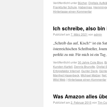
Veröffentlicht unter
Bücher
,
Digitale Aufkl
Frankfurter Schule
,
Habermas
,
Hemming
Hinterlasse einen Kommentar
Ich schreibe, also bin 
Publiziert am
7. März 2021
von
admin
„Schreib das auf, Kisch!“ ist ein S
österreichischen Schriftsteller, Jo
perfekt zu mir. Für mich ist ein Ta
Veröffentlicht unter
30 Jahre Cole Blog
,
B
Kunden-Kartell
,
Dennis Brunotte
,
Digital
Erfolgsfaktor Internet
,
Gunter Denk
,
Günte
Manfred Hasenbeck
,
Michael Matzer
,
Net 
Wild Web
|
Hinterlasse einen Kommentar
Was Amazon alles üb
Publiziert am
2. Februar 2015
von
Tim Co