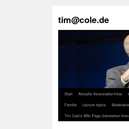
tim@cole.de
Start
Aktuelle Veranstalter-Infos
Familie
Lecture topics
Moderatio
Tim Cole’s Wiki Page (translation fro