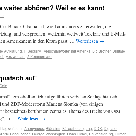
 weiter abhören? Weil er es kann!
le
 Co. Barack Obama hat, wie kaum anders zu erwarten, die
rteidigt und versprochen, weiterhin weltweit Telefone und E-Mails
 den Amerikanern in den Kram passt. …
Weiterlesen
→
ale Aufklärung
,
IT Security
|
Verschlagwortet mit
Amerika
,
Big Brother
,
Digitale
eit
,
yes we can
|
2 Kommentare
quatsch auf!
Cole
rnal“ fernsehöffentlich aufgeführten verbalen Schlagabtausch
 und ZDF-Moderatorin Marietta Slomka (von einigen
“ bezeichnet) berührt ein zentrales Thema des Buchs von Ossi
ng“, in …
Weiterlesen
→
hlagwortet mit
Anonymous
,
Blödsinn
,
Bürgerbeteiligung
,
DDR
,
Digitale
tierte Gesellschaft
,
George Washington
,
Hans Eichel
,
Helvetisierung
,
Hilmar