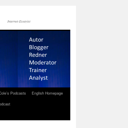
Internet-Essayist
Cole’s Podcasts
English Homepage
odcast