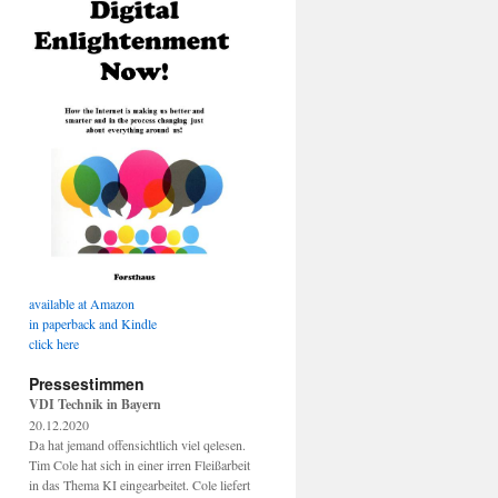
available at Amazon
in paperback and Kindle
click here
Pressestimmen
VDI Technik in Bayern
20.12.2020
Da hat jemand offensichtlich viel qelesen.
Tim Cole hat sich in einer irren Fleißarbeit
in das Thema KI eingearbeitet. Cole liefert