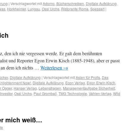
ärung
|
Verschlagwortet mit
Adorno
,
Bücherschreiben
,
Digitale Aufklärung
,
was
,
Horkheimer
,
Lungau
,
Ossi Urchs
,
Ristorante Roma
,
Spessart
|
ich
atz, den ich nie vergessen werde. Er galt dem berühmten
urnalist und Reporter Egon Erwin Kisch (1885-1948), aber er passt
g, an dem ich nichts …
Weiterlesen
→
ücher
,
Digitale Aufklärung
|
Verschlagwortet mit
Asien für Profis
,
Das
 Enlightenment Now!
,
Digitale Aufklärung
,
Econ Verlag
,
Egon Erwin Kisch
,
r Ogger
,
Hanser Verlag
,
Lebensfragen
,
Managementaufgabe Sicherheit
,
Investor
,
Ossi Urchs
,
Paul Gromball
,
TMG Technologie
,
Vahlen-Verlag
,
Wild
er mich weiß…
le