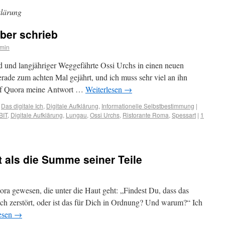
klärung
lber schrieb
min
d und langjähriger Weggefährte Ossi Urchs in einen neuen
erade zum achten Mal gejährt, und ich muss sehr viel an ihn
auf Quora meine Antwort …
Weiterlesen
→
,
Das digitale Ich
,
Digitale Aufklärung
,
Informationelle Selbstbestimmung
|
BIT
,
Digitale Aufklärung
,
Lungau
,
Ossi Urchs
,
Ristorante Roma
,
Spessart
|
1
t als die Summe seiner Teile
ora gewesen, die unter die Haut geht: „Findest Du, dass das
h zerstört, oder ist das für Dich in Ordnung? Und warum?“ Ich
esen
→