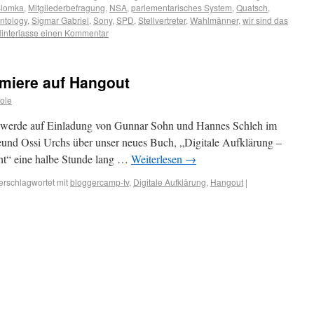
Slomka
,
Mitgliederbefragung
,
NSA
,
parlementarisches System
,
Quatsch
,
ntology
,
Sigmar Gabriel
,
Sony
,
SPD
,
Stellvertreter
,
Wahlmänner
,
wir sind das
interlasse einen Kommentar
emiere auf Hangout
ole
h werde auf Einladung von Gunnar Sohn und Hannes Schleh im
nd Ossi Urchs über unser neues Buch, „Digitale Aufklärung –
ht“ eine halbe Stunde lang …
Weiterlesen
→
erschlagwortet mit
bloggercamp-tv
,
Digitale Aufklärung
,
Hangout
|