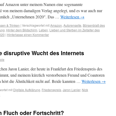
s auf Amazon unter meinem Namen eine sogenannte
hl von meinem damaligen Verlag angelegt, und es war auch nur
, nämlich „Unternehmen 2020″. Das …
Weiterlesen
→
sen & Trinken
|
Verschlagwortet mit
Amazon
,
Autorenseite
,
Börsenblatt des
rung
,
Hinter dem Bildschirm
,
Leben
,
Lieben und Sterben im Zeitalter des
020
|
Hinterlasse einen Kommentar
e disruptive Wucht des Internets
ole
hen Jaron Lanier, der heute in Frankfurt den Friedenspreis des
immt, und meinem kürzlich verstorbenen Freund und Coautoren
a hört die Ähnlichkeit nicht auf. Beide kannten …
Weiterlesen
→
ortet mit
Digitale Aufklärung
,
Friedenspreis
,
Jaron Lanier
,
Nick
e
in Fluch oder Fortschritt?