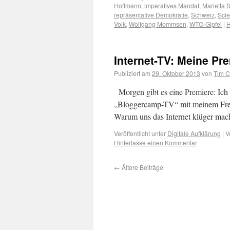
Hoffmann
,
imperatives Mandat
,
Marietta 
repräsentative Demokratie
,
Schweiz
,
Scie
Volk
,
Wolfgang Mommsen
,
WTO-Gipfel
|
H
Internet-TV: Meine Pr
Publiziert am
29. Oktober 2013
von
Tim C
Morgen gibt es eine Premiere: Ic
„Bloggercamp-TV“ mit meinem Freu
Warum uns das Internet klüger mac
Veröffentlicht unter
Digitale Aufklärung
|
V
Hinterlasse einen Kommentar
←
Ältere Beiträge