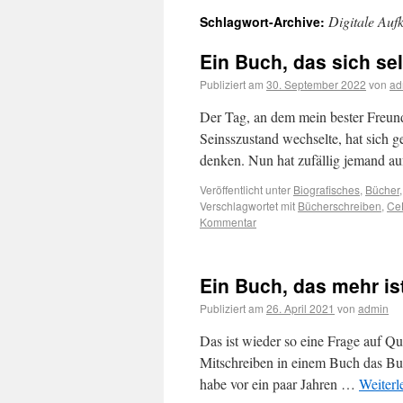
Digitale Auf
Schlagwort-Archive:
Ein Buch, das sich se
Publiziert am
30. September 2022
von
ad
Der Tag, an dem mein bester Freun
Seinsszustand wechselte, hat sich g
denken. Nun hat zufällig jemand 
Veröffentlicht unter
Biografisches
,
Bücher
Verschlagwortet mit
Bücherschreiben
,
Ce
Kommentar
Ein Buch, das mehr is
Publiziert am
26. April 2021
von
admin
Das ist wieder so eine Frage auf Qu
Mitschreiben in einem Buch das Buc
habe vor ein paar Jahren …
Weiterl