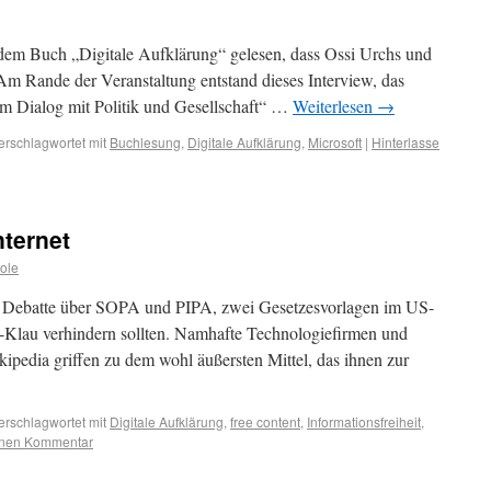
 dem Buch „Digitale Aufklärung“ gelesen, dass Ossi Urchs und
 Am Rande der Veranstaltung entstand dieses Interview, das
Im Dialog mit Politik und Gesellschaft“ …
Weiterlesen
→
erschlagwortet mit
Buchlesung
,
Digitale Aufklärung
,
Microsoft
|
Hinterlasse
ternet
ole
e Debatte über SOPA und PIPA, zwei Gesetzesvorlagen im US-
t-Klau verhindern sollten. Namhafte Technologiefirmen und
ipedia griffen zu dem wohl äußersten Mittel, das ihnen zur
erschlagwortet mit
Digitale Aufklärung
,
free content
,
Informationsfreiheit
,
einen Kommentar