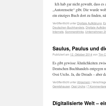
Ich hab gar nicht gewußt, dass e
„Autorenseite“ gibt. Die wurde wo
ein einziges Buch dort zu finden
Veröffentlicht unter
Digitale Aufklärung
,
Es
Deutschen Buchhandels
,
Digitale Aufklä
Internets
,
Sommerdrinks
,
Unternehmen 2
Saulus, Paulus und di
Publiziert am
12. Oktober 2014
von
Tim C
Es gibt gewisse Ähnlichkeiten zwisc
Deutschen Buchhandels entgegen n
Ossi Urchs. Ja, die Dreads – aber d
Veröffentlicht unter
Allgemein
|
Verschlagw
Geretshauser
,
Ossi Urchs
|
7 Kommentar
Digitalisierte Welt – e