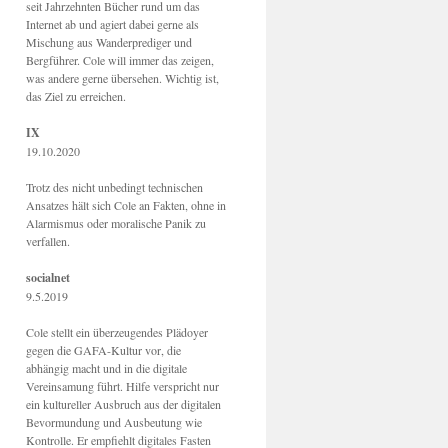
seit Jahrzehnten Bücher rund um das
Internet ab und agiert dabei gerne als
Mischung aus Wanderprediger und
Bergführer. Cole will immer das zeigen,
was andere gerne übersehen. Wichtig ist,
das Ziel zu erreichen.
IX
19.10.2020
Trotz des nicht unbedingt technischen
Ansatzes hält sich Cole an Fakten, ohne in
Alarmismus oder moralische Panik zu
verfallen.
socialnet
9.5.2019
Cole stellt ein überzeugendes Plädoyer
gegen die GAFA-Kultur vor, die
abhängig macht und in die digitale
Vereinsamung führt. Hilfe verspricht nur
ein kultureller Ausbruch aus der digitalen
Bevormundung und Ausbeutung wie
Kontrolle. Er empfiehlt digitales Fasten