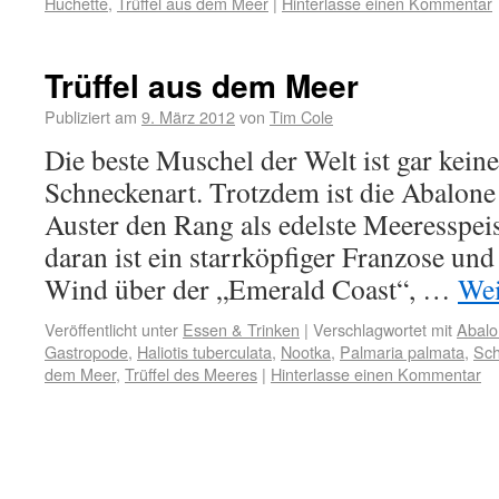
Huchette
,
Trüffel aus dem Meer
|
Hinterlasse einen Kommentar
Trüffel aus dem Meer
Publiziert am
9. März 2012
von
Tim Cole
Die beste Muschel der Welt ist gar kein
Schneckenart. Trotzdem ist die Abalone 
Auster den Rang als edelste Meeresspei
daran ist ein starrköpfiger Franzose und
Wind über der „Emerald Coast“, …
Wei
Veröffentlicht unter
Essen & Trinken
|
Verschlagwortet mit
Abalo
Gastropode
,
Haliotis tuberculata
,
Nootka
,
Palmaria palmata
,
Sch
dem Meer
,
Trüffel des Meeres
|
Hinterlasse einen Kommentar