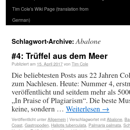
Tim Cole’s Wiki Page (translation from
German)
Abalone
Schlagwort-Archive:
#4: Trüffel aus dem Meer
Publiziert am
15. April 2017
von
Tim Cole
Die beliebtesten Posts aus 22 Jahren Co
zum Nachlesen. Heute: Nummer 4, erst
veröffentlicht und seitdem mehr als 50
„In Praise of Plagiarism“. Die beste Mus
keine, sondern …
Weiterlesen
→
Veröffentlicht unter
Allgemein
|
Verschlagwortet mit
Abalone
,
Ba
Coast
,
Gastropoden
,
Haliotis tuberculata
,
Palmaria palmata
,
Sch