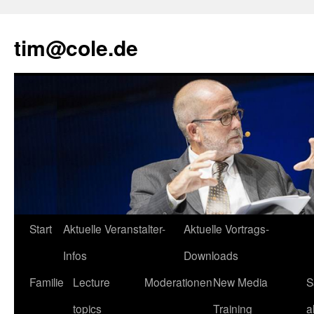
tim@cole.de
Start
Aktuelle Veranstalter-
Aktuelle Vortrags-
Infos
Downloads
Familie
Lecture
Moderationen
New Media
S
topics
Training
a