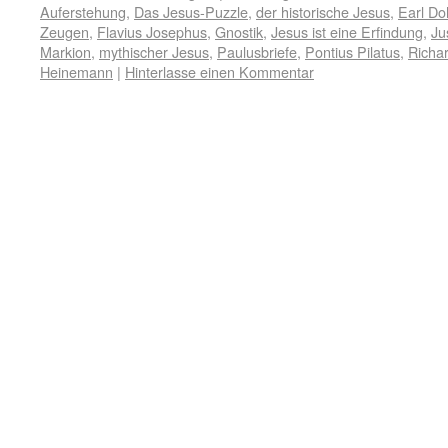
Auferstehung
,
Das Jesus-Puzzle
,
der historische Jesus
,
Earl Do
Zeugen
,
Flavius Josephus
,
Gnostik
,
Jesus ist eine Erfindung
,
Ju
Markion
,
mythischer Jesus
,
Paulusbriefe
,
Pontius Pilatus
,
Richar
Heinemann
|
Hinterlasse einen Kommentar