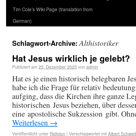
Tim Cole’s Wiki Page (translation from
German)
Althistoriker
Schlagwort-Archive:
Hat Jesus wirklich je gelebt?
Publiziert am
25. Dezember 2025
von
admin
Hat es je einen historisch belegbaren J
habe ich die Frage für relativ bedeutung
aufging, dass die Kirchen ihre ganze L
historischen Jesus beziehen, über desse
eine apostolische Sukzession gibt. Ohn
Weiterlesen
→
Veröffentlicht unter
Religion
|
Verschlagwortet mit
Albert Schweit