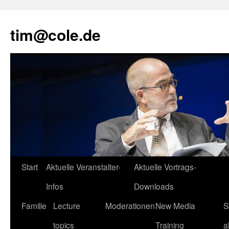
tim@cole.de
Start
Aktuelle Veranstalter-
Aktuelle Vortrags-
Infos
Downloads
Familie
Lecture
Moderationen
New Media
S
topics
Training
a