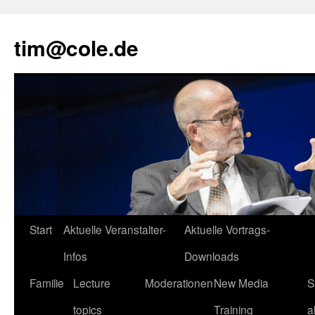
tim@cole.de
Start
Aktuelle Veranstalter-
Aktuelle Vortrags-
Infos
Downloads
Familie
Lecture
Moderationen
New Media
S
topics
Training
a