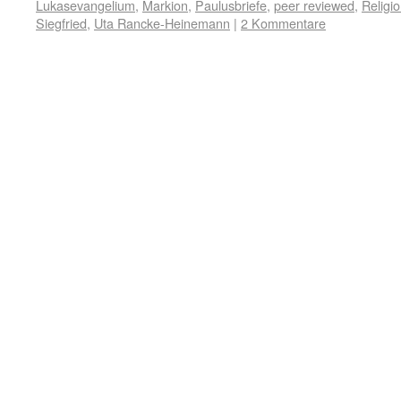
Lukasevangelium
,
Markion
,
Paulusbriefe
,
peer reviewed
,
Religi
Siegfried
,
Uta Rancke-Heinemann
|
2 Kommentare