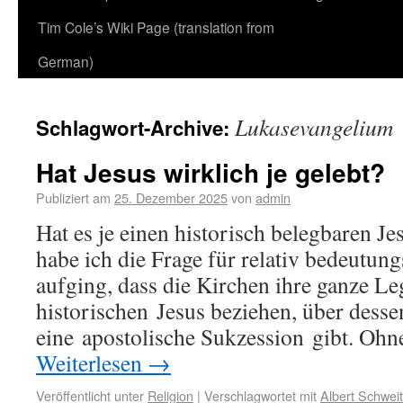
Tim Cole’s Wiki Page (translation from
German)
Lukasevangelium
Schlagwort-Archive:
Hat Jesus wirklich je gelebt?
Publiziert am
25. Dezember 2025
von
admin
Hat es je einen historisch belegbaren J
habe ich die Frage für relativ bedeutung
aufging, dass die Kirchen ihre ganze L
historischen Jesus beziehen, über desse
eine apostolische Sukzession gibt. Ohn
Weiterlesen
→
Veröffentlicht unter
Religion
|
Verschlagwortet mit
Albert Schweit