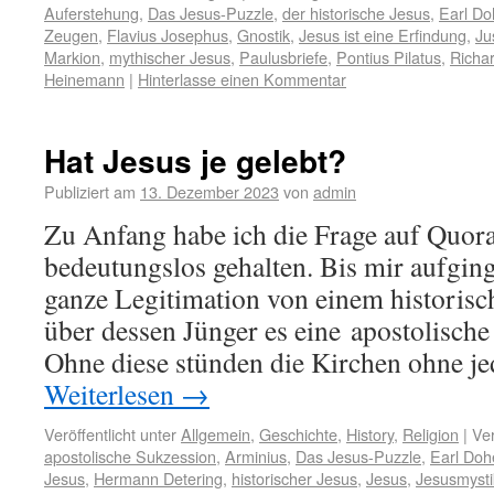
Auferstehung
,
Das Jesus-Puzzle
,
der historische Jesus
,
Earl Do
Zeugen
,
Flavius Josephus
,
Gnostik
,
Jesus ist eine Erfindung
,
Ju
Markion
,
mythischer Jesus
,
Paulusbriefe
,
Pontius Pilatus
,
Richar
Heinemann
|
Hinterlasse einen Kommentar
Hat Jesus je gelebt?
Publiziert am
13. Dezember 2023
von
admin
Zu Anfang habe ich die Frage auf Quora 
bedeutungslos gehalten. Bis mir aufging
ganze Legitimation von einem historisc
über dessen Jünger es eine apostolische
Ohne diese stünden die Kirchen ohne j
Weiterlesen
→
Veröffentlicht unter
Allgemein
,
Geschichte
,
History
,
Religion
|
Ver
apostolische Sukzession
,
Arminius
,
Das Jesus-Puzzle
,
Earl Doh
Jesus
,
Hermann Detering
,
historischer Jesus
,
Jesus
,
Jesusmysti