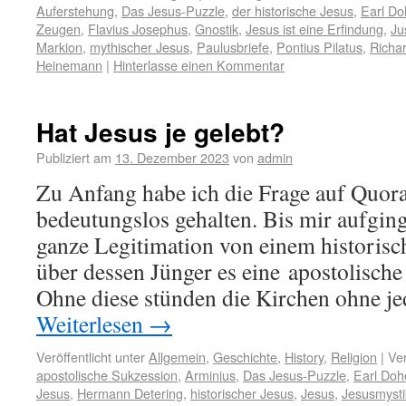
Auferstehung
,
Das Jesus-Puzzle
,
der historische Jesus
,
Earl Do
Zeugen
,
Flavius Josephus
,
Gnostik
,
Jesus ist eine Erfindung
,
Ju
Markion
,
mythischer Jesus
,
Paulusbriefe
,
Pontius Pilatus
,
Richar
Heinemann
|
Hinterlasse einen Kommentar
Hat Jesus je gelebt?
Publiziert am
13. Dezember 2023
von
admin
Zu Anfang habe ich die Frage auf Quora 
bedeutungslos gehalten. Bis mir aufging
ganze Legitimation von einem historisc
über dessen Jünger es eine apostolische
Ohne diese stünden die Kirchen ohne j
Weiterlesen
→
Veröffentlicht unter
Allgemein
,
Geschichte
,
History
,
Religion
|
Ver
apostolische Sukzession
,
Arminius
,
Das Jesus-Puzzle
,
Earl Doh
Jesus
,
Hermann Detering
,
historischer Jesus
,
Jesus
,
Jesusmysti