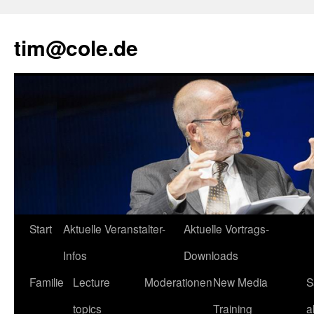
tim@cole.de
Start
Aktuelle Veranstalter-
Aktuelle Vortrags-
Infos
Downloads
Familie
Lecture
Moderationen
New Media
S
topics
Training
a