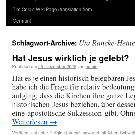
Tim Cole’s Wiki Page (translation from
German)
Uta Rancke-Hein
Schlagwort-Archive:
Hat Jesus wirklich je gelebt?
Publiziert am
25. Dezember 2025
von
admin
Hat es je einen historisch belegbaren J
habe ich die Frage für relativ bedeutung
aufging, dass die Kirchen ihre ganze L
historischen Jesus beziehen, über desse
eine apostolische Sukzession gibt. Ohn
Weiterlesen
→
Veröffentlicht unter
Religion
|
Verschlagwortet mit
Albert Schweit