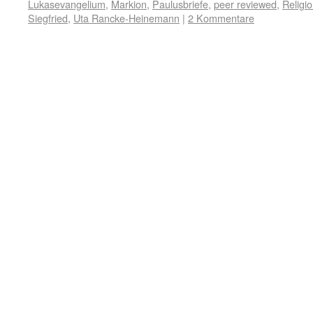
Lukasevangelium
,
Markion
,
Paulusbriefe
,
peer reviewed
,
Religi
Siegfried
,
Uta Rancke-Heinemann
|
2 Kommentare