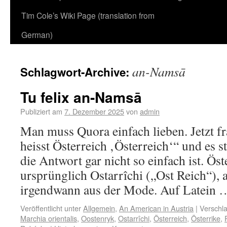
Tim Cole’s Wiki Page (translation from
German)
an-Namsā
Schlagwort-Archive:
Tu felix an-Namsā
Publiziert am
7. Dezember 2025
von
admin
Man muss Quora einfach lieben. Jetzt f
heisst Österreich ‚Österreich‘“ und es st
die Antwort gar nicht so einfach ist. Öst
ursprünglich Ostarrîchi („Ost Reich“), 
irgendwann aus der Mode. Auf Latein
Veröffentlicht unter
Allgemein
,
An American in Austria
|
Verschla
Marchia orientalis
,
Oostenryk
,
Ostarrîchi
,
Österreich
,
Österrike
,