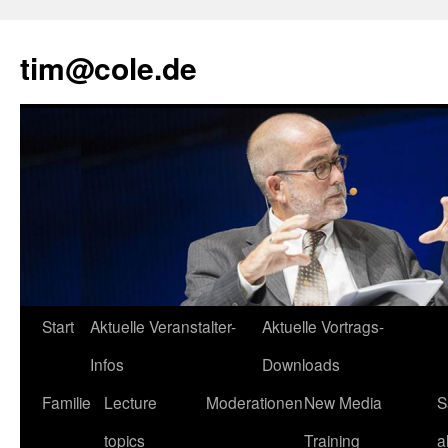
tim@cole.de
Start
Aktuelle Veranstalter-
Aktuelle Vortrags-
Infos
Downloads
Familie
Lecture
Moderationen
New Media
S
topics
Training
a