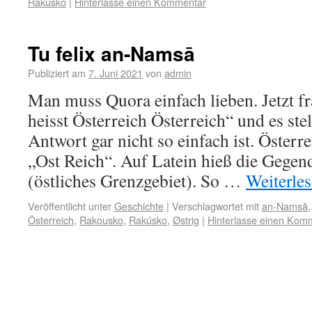
Rakúsko
|
Hinterlasse einen Kommentar
Tu felix an-Namsā
Publiziert am
7. Juni 2021
von
admin
Man muss Quora einfach lieben. Jetzt f
heisst Österreich Österreich“ und es stel
Antwort gar nicht so einfach ist. Österr
„Ost Reich“. Auf Latein hieß die Gegen
(östliches Grenzgebiet). So …
Weiterle
Veröffentlicht unter
Geschichte
|
Verschlagwortet mit
an-Namsā
Österreich
,
Rakousko
,
Rakúsko
,
Østrig
|
Hinterlasse einen Kom