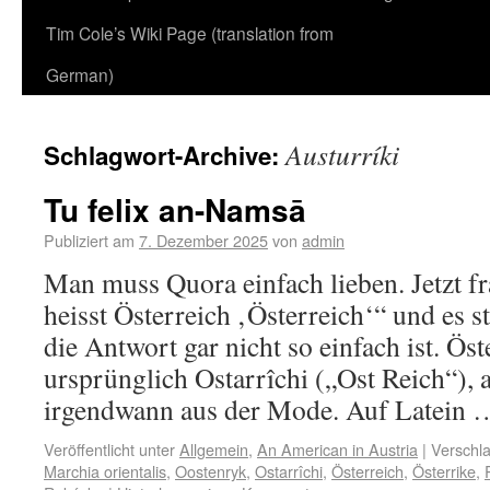
Tim Cole’s Wiki Page (translation from
German)
Austurríki
Schlagwort-Archive:
Tu felix an-Namsā
Publiziert am
7. Dezember 2025
von
admin
Man muss Quora einfach lieben. Jetzt f
heisst Österreich ‚Österreich‘“ und es st
die Antwort gar nicht so einfach ist. Öst
ursprünglich Ostarrîchi („Ost Reich“), 
irgendwann aus der Mode. Auf Latein
Veröffentlicht unter
Allgemein
,
An American in Austria
|
Verschla
Marchia orientalis
,
Oostenryk
,
Ostarrîchi
,
Österreich
,
Österrike
,