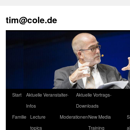
tim@cole.de
Start
Aktuelle Veranstalter-
Aktuelle Vortrags-
Infos
Downloads
Familie
Lecture
Moderationen
New Media
S
topics
Training
a