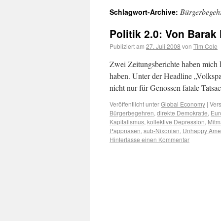
Bürgerbegeh
Schlagwort-Archive:
Politik 2.0: Von Barak
Publiziert am
27. Juli 2008
von
Tim Cole
Zwei Zeitungsberichte haben mich he
haben. Unter der Headline „Volkspar
nicht nur für Genossen fatale Tats
Veröffentlicht unter
Global Economy
|
Vers
Bürgerbegehren
,
direkte Demokratie
,
Eur
Kapitalismus
,
kollektive Depression
,
Mitm
Pappnasen
,
sub-Nixonian
,
Unhappy Ame
Hinterlasse einen Kommentar