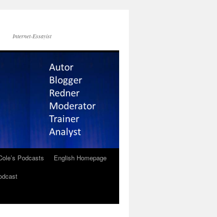
Internet-Essayist
Cole’s Podcasts
English Homepage
odcast