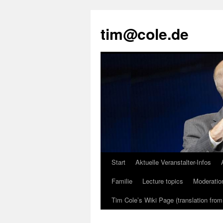
tim@cole.de
Start
Aktuelle Veranstalter-Infos
Familie
Lecture topics
Moderatio
Tim Cole’s Wiki Page (translation fro