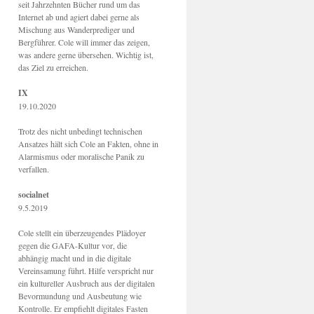
seit Jahrzehnten Bücher rund um das
Internet ab und agiert dabei gerne als
Mischung aus Wanderprediger und
Bergführer. Cole will immer das zeigen,
was andere gerne übersehen. Wichtig ist,
das Ziel zu erreichen.
IX
19.10.2020
Trotz des nicht unbedingt technischen
Ansatzes hält sich Cole an Fakten, ohne in
Alarmismus oder moralische Panik zu
verfallen.
socialnet
9.5.2019
Cole stellt ein überzeugendes Plädoyer
gegen die GAFA-Kultur vor, die
abhängig macht und in die digitale
Vereinsamung führt. Hilfe verspricht nur
ein kultureller Ausbruch aus der digitalen
Bevormundung und Ausbeutung wie
Kontrolle. Er empfiehlt digitales Fasten