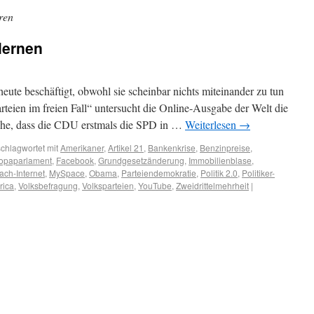
ren
 lernen
ute beschäftigt, obwohl sie scheinbar nichts miteinander zu tun
teien im freien Fall“ untersucht die Online-Ausgabe der Welt die
ache, dass die CDU erstmals die SPD in …
Weiterlesen
→
chlagwortet mit
Amerikaner
,
Artikel 21
,
Bankenkrise
,
Benzinpreise
,
opaparlament
,
Facebook
,
Grundgesetzänderung
,
Immobilienblase
,
ach-Internet
,
MySpace
,
Obama
,
Parteiendemokratie
,
Politik 2.0
,
Politiker-
rica
,
Volksbefragung
,
Volksparteien
,
YouTube
,
Zweidrittelmehrheit
|