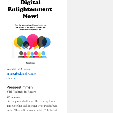
available at Amazon
in paperback and Kindle
click here
Pressestimmen
VDI Technik in Bayern
20.12.2020
Da hat jemand offensichtlich viel qelesen.
Tim Cole hat sich in einer irren Fleißarbeit
in das Thema KI eingearbeitet. Cole liefert