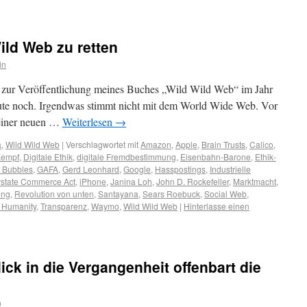
ild Web zu retten
in
e zur Veröffentlichung meines Buches „Wild Wild Web“ im Jahr
ute noch. Irgendwas stimmt nicht mit dem World Wide Web. Vor
 einer neuen …
Weiterlesen
→
a
,
Wild Wild Web
|
Verschlagwortet mit
Amazon
,
Apple
,
Brain Trusts
,
Calico
,
Kempf
,
Digitale Ethik
,
digitale Fremdbestimmung
,
Eisenbahn-Barone
,
Ethik-
r Bubbles
,
GAFA
,
Gerd Leonhard
,
Google
,
Hasspostings
,
Industrielle
erstate Commerce Act
,
iPhone
,
Janina Loh
,
John D. Rockefeller
,
Marktmacht
,
ung
,
Revolution von unten
,
Santayana
,
Sears Roebuck
,
Social Web
,
. Humanity
,
Transparenz
,
Waymo
,
Wild Wild Web
|
Hinterlasse einen
ick in die Vergangenheit offenbart die
n