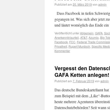
Publiziert am
20. März 2019
von
admin
Dass Facebook in tiefen Schwierigke
gegangen ist. Was sich aber jetzt z
und läutet womöglich das Ende ei
Veröffentlicht unter
Allgemein
,
GAFA
,
Soc
Anerkenntnisurteil
,
AT&T
,
Azumio
,
Big To
Facebook
,
FCC
,
Federal Trade Commissi
Privatheit
,
Rupert Murdoch
,
Specific Medi
Kommentar
Vergesst den Datensc
GAFA Ketten anlegen!
Publiziert am
7. Februar 2019
von
admin
Das deutsche Bundeskartellamt ha
zum Beispiel mit dem „Like“-Button
heute mehrere Agenturen übereinsti
Datenschutzbehörden? Seit wann 