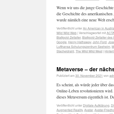
Wenn wir uns die junge Geschichte de
die Geschichte des amerikanischen
wurde nämlich eine neue Welt ers
Veröffentlicht unter
An American in Austri
Wild Wild Web
|
Verschlagwortet mit
ACT
Blattgold-Zeitalter
,
Blattgold-Zeitalter des 
Google
,
Henry Hathaway
,
John Ford
,
Jos
Lufthansa Schulungszentrum Seeheim
,
M
Stacheldraht
,
The Wild Wild West
|
Hinter
Metaverse – der nächs
Publiziert am
30. November 2021
von
ad
Es scheint, als würde jeder über da
Online-Leben revolutionieren wird.
dieses Metaversum eigentlich ist. 
Veröffentlicht unter
Digitale Aufklärung
,
Di
Augmented Reality
,
Avatar
,
Avatar-Friedh