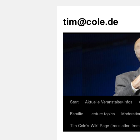
tim@cole.de
Start
Aktuelle Veranstalter-Infos
Familie
Lecture topics
Moderatio
Tim Cole’s Wiki Page (translation fro