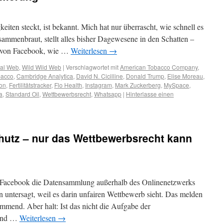
iten steckt, ist bekannt. Mich hat nur überrascht, wie schnell es
usammenbraut, stellt alles bisher Dagewesene in den Schatten –
n von Facebook, wie …
Weiterlesen
→
ial Web
,
Wild Wild Web
|
Verschlagwortet mit
American Tobacco Company
,
bacco
,
Cambridge Analytica
,
David N. Cicilline
,
Donald Trump
,
Elise Moreau
,
on
,
Fertilitätstracker
,
Flo Health
,
Instagram
,
Mark Zuckerberg
,
MySpace
,
a
,
Standard Oil
,
Wettbewerbsrecht
,
Whatsapp
|
Hinterlasse einen
hutz – nur das Wettbewerbsrecht kann
t Facebook die Datensammlung außerhalb des Onlinenetzwerks
 untersagt, weil es darin unfairen Wettbewerb sieht. Das melden
mmend. Aber halt: Ist das nicht die Aufgabe der
sind …
Weiterlesen
→