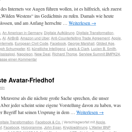
s Internets vor Augen führen wollen, ist es hilfreich, sich zuerst
 „Wilden Westens“ ins Gedächtnis zu rufen. Damals wie heute
chlossen, und am Anfang herrschte …
Weiterlesen
→
a
,
An American in Germany
,
Digitale Aufklärung
,
Digitale Transformation
,
A
,
AI
,
AirBnB
,
Amazon und Uber
,
Anti-Counterfeiting Trade Agreement
,
Apple
,
Internets
,
European Civil Code
,
Facebook
,
George Marshall
,
Gilded Age
,
eph Schumpeter
,
KI
,
künstliche Intelligenz
,
Lewis & Clark
,
Lucien B. Smith
,
ississippi
,
Napoleon
,
New Deal
,
Richard Thorpe
,
Serview Summit BMPK24
,
lasse einen Kommentar
te Avatar-Friedhof
min
s Metaverse als die nächste große Sache sprechen, die unser
 Aber jeder scheint seine eigene Vorstellung davon zu haben, was
Der Begriff hat seinen Ursprung in dem …
Weiterlesen
→
gitale Transformation
,
Facebook & Co.
|
Verschlagwortet mit
Apple
,
of
,
Facebook
,
Hologramme
,
John Egan
,
Kryptowährung
,
L'Atelier BNP