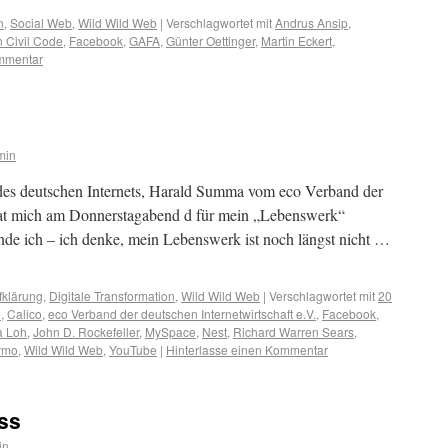
n
,
Social Web
,
Wild Wild Web
|
Verschlagwortet mit
Andrus Ansip
,
 Civil Code
,
Facebook
,
GAFA
,
Günter Oettinger
,
Martin Eckert
,
ommentar
min
 des deutschen Internets, Harald Summa vom eco Verband der
 hat mich am Donnerstagabend d für mein „Lebenswerk“
inde ich – ich denke, mein Lebenswerk ist noch längst nicht …
fklärung
,
Digitale Transformation
,
Wild Wild Web
|
Verschlagwortet mit
20
e
,
Calico
,
eco Verband der deutschen Internetwirtschaft e.V.
,
Facebook
,
a Loh
,
John D. Rockefeller
,
MySpace
,
Nest
,
Richard Warren Sears
,
ymo
,
Wild Wild Web
,
YouTube
|
Hinterlasse einen Kommentar
ss
in