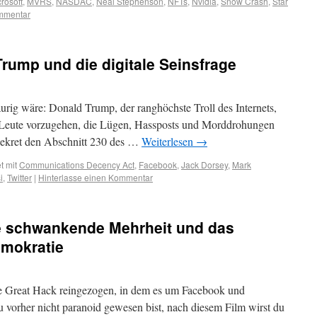
rosoft
,
MVRS
,
NASDAC
,
Neal Stephenson
,
NFTs
,
Nvidia
,
Snow Crash
,
Star
ommentar
rump und die digitale Seinsfrage
aurig wäre: Donald Trump, der ranghöchste Troll des Internets,
 Leute vorzugehen, die Lügen, Hassposts und Morddrohungen
 Dekret den Abschnitt 230 des …
Weiterlesen
→
t mit
Communications Decency Act
,
Facebook
,
Jack Dorsey
,
Mark
i
,
Twitter
|
Hinterlasse einen Kommentar
e schwankende Mehrheit und das
mokratie
The Great Hack reingezogen, in dem es um Facebook und
vorher nicht paranoid gewesen bist, nach diesem Film wirst du