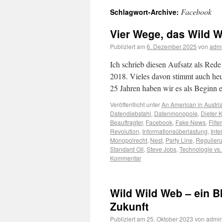
Facebook
Schlagwort-Archive:
Vier Wege, das Wild W
Publiziert am
6. Dezember 2025
von
adm
Ich schrieb diesen Aufsatz als Red
2018. Vieles davon stimmt auch he
25 Jahren haben wir es als Beginn
Veröffentlicht unter
An American in Austri
Datendiebstahl
,
Datenmonopole
,
Dieter 
Beauftragter
,
Facebook
,
Fake News
,
Filte
Revolution
,
Informationsüberlastung
,
Int
Monopolrecht
,
Nest
,
Party Line
,
Regulier
Standard Oil
,
Steve Jobs
,
Technologie vs
Kommentar
Wild Wild Web – ein Bl
Zukunft
Publiziert am
25. Oktober 2023
von
admi