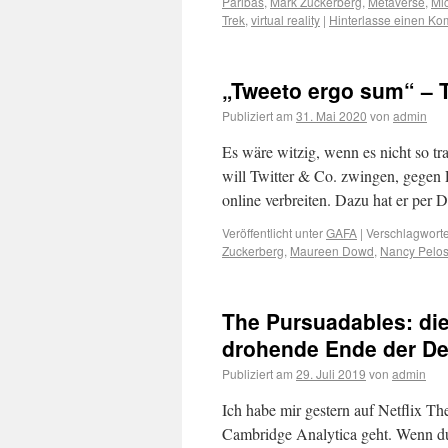
Paribas
,
Mark Zuckerberg
,
Metaverse
,
Mic
Trek
,
virtual reality
|
Hinterlasse einen K
„Tweeto ergo sum“ – T
Publiziert am
31. Mai 2020
von
admin
Es wäre witzig, wenn es nicht so tr
will Twitter & Co. zwingen, gegen
online verbreiten. Dazu hat er per
Veröffentlicht unter
GAFA
|
Verschlagworte
Zuckerberg
,
Maureen Dowd
,
Nancy Pelos
The Pursuadables: di
drohende Ende der De
Publiziert am
29. Juli 2019
von
admin
Ich habe mir gestern auf Netflix 
Cambridge Analytica geht. Wenn du 