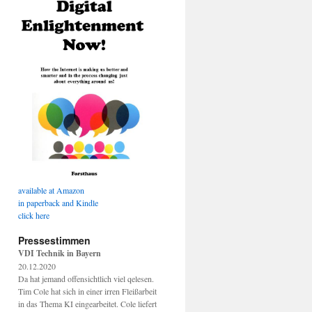
available at Amazon
in paperback and Kindle
click here
Pressestimmen
VDI Technik in Bayern
20.12.2020
Da hat jemand offensichtlich viel qelesen.
Tim Cole hat sich in einer irren Fleißarbeit
in das Thema KI eingearbeitet. Cole liefert