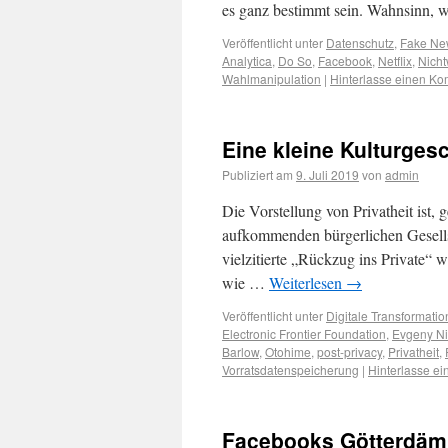
es ganz bestimmt sein. Wahnsinn, 
Veröffentlicht unter
Datenschutz
,
Fake Ne
Analytica
,
Do So
,
Facebook
,
Netflix
,
Nicht
Wahlmanipulation
|
Hinterlasse einen K
Eine kleine Kulturges
Publiziert am
9. Juli 2019
von
admin
Die Vorstellung von Privatheit ist, g
aufkommenden bürgerlichen Gesells
vielzitierte „Rückzug ins Private“ wu
wie …
Weiterlesen
→
Veröffentlicht unter
Digitale Transformatio
Electronic Frontier Foundation
,
Evgeny Nik
Barlow
,
Otohime
,
post-privacy
,
Privatheit
,
Vorratsdatenspeicherung
|
Hinterlasse e
Facebooks Götterdä