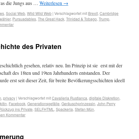
was die Jungs aus …
Weiterlesen
→
ws
,
Social Web
,
Wild Wild Web
|
Verschlagwortet mit
Brexit
,
Cambridge
wähler
,
Pursuadables
,
The Great Hack
,
Trinidad & Tobago
,
Trump
,
ommentar
chichte des Privaten
eschichtlich gesehen, relativ neu. Im Prinzip ist sie erst mit der
chaft des 18ten und 19ten Jahrhunderts entstanden. Der
rde erst seit dieser Zeit, für breite Bevölkerungsschichten ideell
n
,
privacy
|
Verschlagwortet mit
Cavalieria Rustianca
,
digitale Diskretion
,
itin
,
Facebook
,
Generationsgefälle
,
Geräuschprinzessin
,
John Perry
Rückzug ins Private
,
SELFHTML
,
Spackeria
,
Stefan Mün
,
inen Kommentar
mmerung