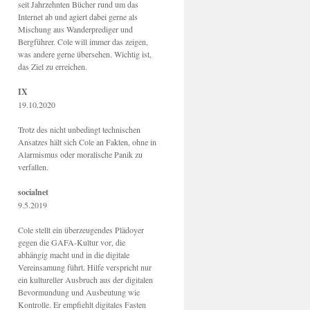
seit Jahrzehnten Bücher rund um das
Internet ab und agiert dabei gerne als
Mischung aus Wanderprediger und
Bergführer. Cole will immer das zeigen,
was andere gerne übersehen. Wichtig ist,
das Ziel zu erreichen.
IX
19.10.2020
Trotz des nicht unbedingt technischen
Ansatzes hält sich Cole an Fakten, ohne in
Alarmismus oder moralische Panik zu
verfallen.
socialnet
9.5.2019
Cole stellt ein überzeugendes Plädoyer
gegen die GAFA-Kultur vor, die
abhängig macht und in die digitale
Vereinsamung führt. Hilfe verspricht nur
ein kultureller Ausbruch aus der digitalen
Bevormundung und Ausbeutung wie
Kontrolle. Er empfiehlt digitales Fasten