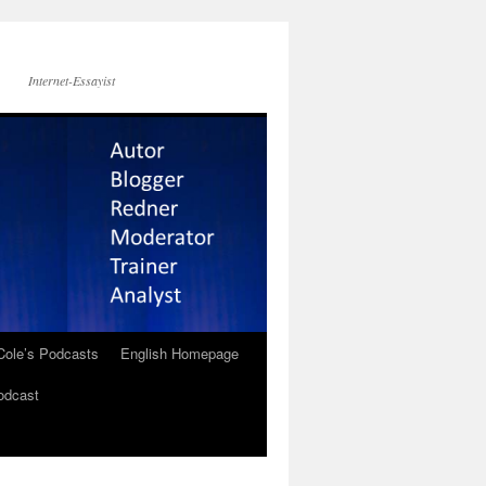
Internet-Essayist
Cole’s Podcasts
English Homepage
odcast