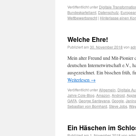
Veröffentlicht unter
Digitale Transformatio
Bundeskartellamt
,
Datenschutz
,
European
Wettbewerbsrecht
|
Hinterlasse einen K
Welche Ehre!
Publiziert am
30. November 2018
von
ad
Mein alter Freund und Mit-Pionier
deutschen Internetwirtschaft e.V.,
ausgezeichnet. Ein bisschen früh, f
Weiterlesen
→
Veröffentlicht unter
Allgemein
,
Digitale Au
Jahre Cole-Blog
,
Amazon
,
Android
,
Appl
GAFA
,
George Santayana
,
Google
,
Janin
Sebastian von Bomhard
,
Steve Jobs
,
Wa
Ein Häschen im Schlo
Publiziert am
1. November 2018
von
adm