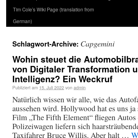
Tim Cole’s Wiki Page (translation from
German)
Capgemini
Schlagwort-Archive:
Wohin steuet die Automobilbra
von Digitaler Transformation 
Intelligenz? Ein Weckruf
Publiziert am
15. Juli 2022
von
admin
Natürlich wissen wir alle, wie das Auto
aussehen wird. Hollywood hat es uns ja 
Film „The Fifth Element“ fliegen Autos
Polizeiwagen liefern sich haarsträuben
Taxifahrer Bruce Willis. Aber halt …
W