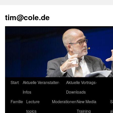
tim@cole.de
Start
Aktuelle Veranstalter-
Aktuelle Vortrags-
Infos
Downloads
Familie
Lecture
Moderationen
New Media
S
topics
Training
a