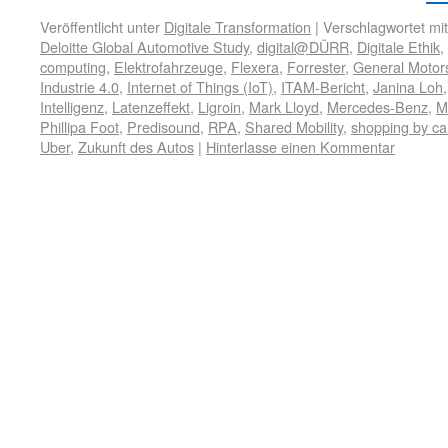
Veröffentlicht unter
Digitale Transformation
|
Verschlagwortet mit
Deloitte Global Automotive Study
,
digital@DÜRR
,
Digitale Ethik
,
computing
,
Elektrofahrzeuge
,
Flexera
,
Forrester
,
General Motor
Industrie 4.0
,
Internet of Things (IoT)
,
ITAM-Bericht
,
Janina Loh
Intelligenz
,
Latenzeffekt
,
Ligroin
,
Mark Lloyd
,
Mercedes-Benz
,
M
Phillipa Foot
,
Predisound
,
RPA
,
Shared Mobility
,
shopping by ca
Uber
,
Zukunft des Autos
|
Hinterlasse einen Kommentar