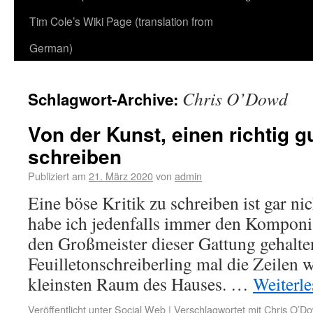
Tim Cole’s Wiki Page (translation from
German)
Chris O’Dowd
Schlagwort-Archive:
Von der Kunst, einen richtig g
schreiben
Publiziert am
21. März 2020
von
admin
Eine böse Kritik zu schreiben ist gar nic
habe ich jedenfalls immer den Komponi
den Großmeister dieser Gattung gehalte
Feuilletonschreiberling mal die Zeilen w
kleinsten Raum des Hauses. …
Weiterl
Veröffentlicht unter
Social Web
|
Verschlagwortet mit
Chris O’D