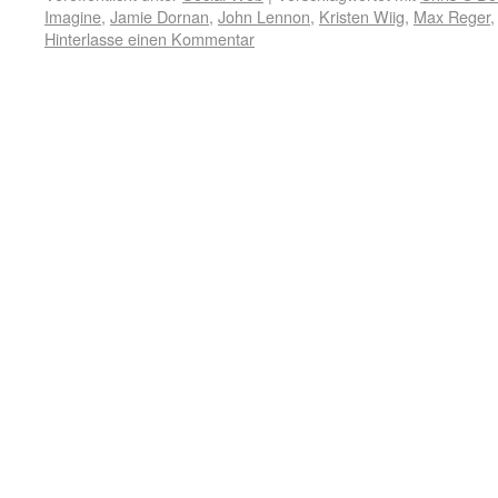
Imagine
,
Jamie Dornan
,
John Lennon
,
Kristen Wiig
,
Max Reger
Hinterlasse einen Kommentar