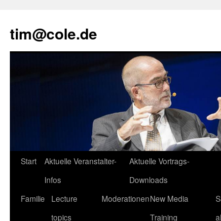
tim@cole.de
Start
Aktuelle Veranstalter-
Aktuelle Vortrags-
Infos
Downloads
Familie
Lecture
Moderationen
New Media
S
topics
Training
a