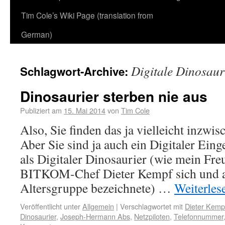
Tim Cole’s Wiki Page (translation from
German)
Digitale Dinosaur
Schlagwort-Archive:
Dinosaurier sterben nie aus
Publiziert am
15. Mai 2014
von
Tim Cole
Also, Sie finden das ja vielleicht inzwis
Aber Sie sind ja auch ein Digitaler Eing
als Digitaler Dinosaurier (wie mein F
BITKOM-Chef Dieter Kempf sich und al
Altersgruppe bezeichnete) …
Weiterle
Veröffentlicht unter
Allgemein
|
Verschlagwortet mit
Dieter Kemp
Dinosaurier
,
Joseph-Hermann Abs
,
Netzpiloten
,
Telefonnummer