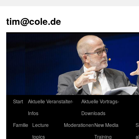
tim@cole.de
Start
Aktuelle Veranstalter-
Aktuelle Vortrags-
Infos
Downloads
Familie
Lecture
Moderationen
New Media
S
topics
Training
a