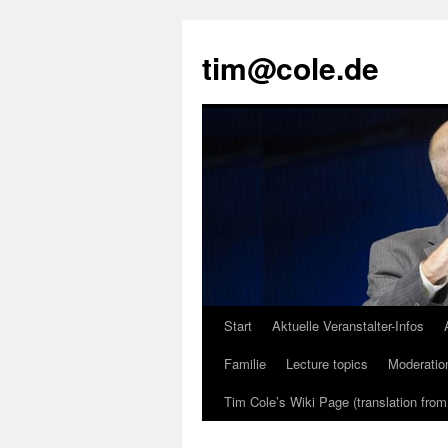
tim@cole.de
Start
Aktuelle Veranstalter-Infos
Familie
Lecture topics
Moderatio
Tim Cole’s Wiki Page (translation fro