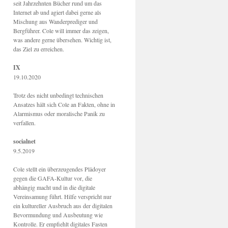
seit Jahrzehnten Bücher rund um das
Internet ab und agiert dabei gerne als
Mischung aus Wanderprediger und
Bergführer. Cole will immer das zeigen,
was andere gerne übersehen. Wichtig ist,
das Ziel zu erreichen.
IX
19.10.2020
Trotz des nicht unbedingt technischen
Ansatzes hält sich Cole an Fakten, ohne in
Alarmismus oder moralische Panik zu
verfallen.
socialnet
9.5.2019
Cole stellt ein überzeugendes Plädoyer
gegen die GAFA-Kultur vor, die
abhängig macht und in die digitale
Vereinsamung führt. Hilfe verspricht nur
ein kultureller Ausbruch aus der digitalen
Bevormundung und Ausbeutung wie
Kontrolle. Er empfiehlt digitales Fasten