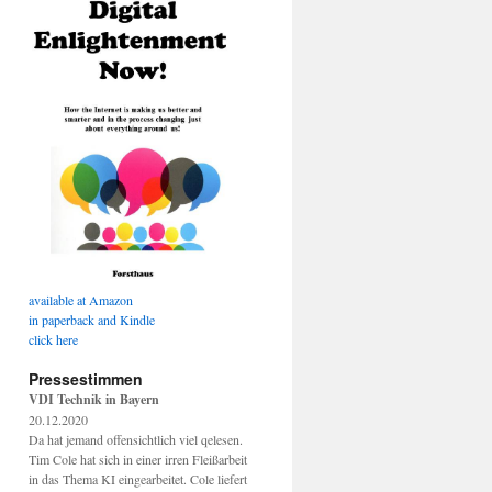
available at Amazon
in paperback and Kindle
click here
Pressestimmen
VDI Technik in Bayern
20.12.2020
Da hat jemand offensichtlich viel qelesen.
Tim Cole hat sich in einer irren Fleißarbeit
in das Thema KI eingearbeitet. Cole liefert