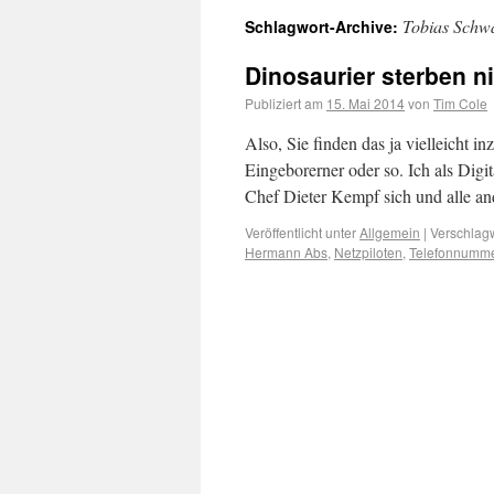
Tobias Schw
Schlagwort-Archive:
Dinosaurier sterben n
Publiziert am
15. Mai 2014
von
Tim Cole
Also, Sie finden das ja vielleicht i
Eingeborerner oder so. Ich als Di
Chef Dieter Kempf sich und alle an
Veröffentlicht unter
Allgemein
|
Verschlagw
Hermann Abs
,
Netzpiloten
,
Telefonnumm