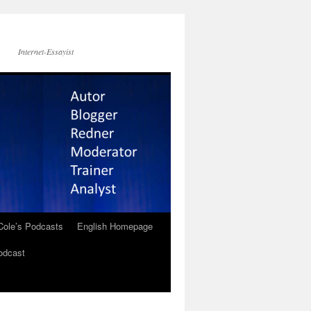
Internet-Essayist
Cole’s Podcasts
English Homepage
odcast