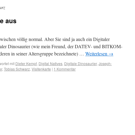
arz
ie aus
nzwischen völlig normal. Aber Sie sind ja auch ein Digitaler
gitaler Dinosaurier (wie mein Freund, der DATEV- und BITKOM-
deren in seiner Altersgruppe bezeichnete) …
Weiterlesen
→
ortet mit
Dieter Kempf
,
Digital Natives
,
Digitale Dinosaurier
,
Joseph-
er
,
Tobias Schwarz
,
Visitenkarte
|
1 Kommentar