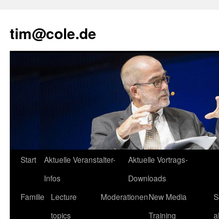
tim@cole.de
Start
Aktuelle Veranstalter-
Aktuelle Vortrags-
Infos
Downloads
Familie
Lecture
Moderationen
New Media
S
topics
Training
a