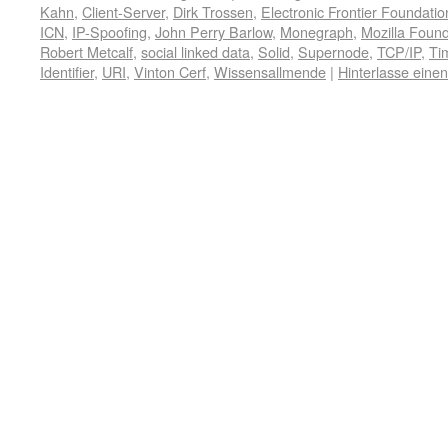
Kahn
,
Client-Server
,
Dirk Trossen
,
Electronic Frontier Foundatio
ICN
,
IP-Spoofing
,
John Perry Barlow
,
Monegraph
,
Mozilla Found
Robert Metcalf
,
social linked data
,
Solid
,
Supernode
,
TCP/IP
,
Ti
Identifier
,
URI
,
Vinton Cerf
,
Wissensallmende
|
Hinterlasse ein