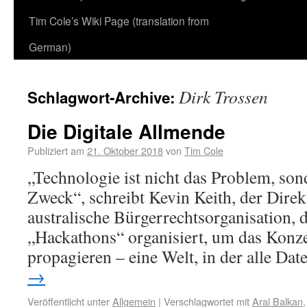
Tim Cole’s Wiki Page (translation from
German)
Dirk Trossen
Schlagwort-Archive:
Die Digitale Allmende
Publiziert am
21. Oktober 2018
von
Tim Cole
„Technologie ist nicht das Problem, son
Zweck“, schreibt Kevin Keith, der Dire
australische Bürgerrechtsorganisation, d
„Hackathons“ organisiert, um das Konz
propagieren – eine Welt, in der alle Da
→
Veröffentlicht unter
Allgemein
|
Verschlagwortet mit
Aral Balkan