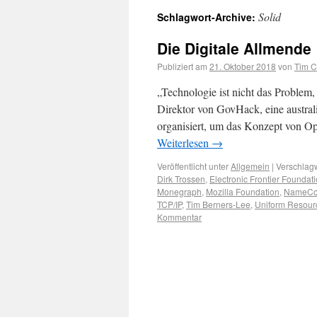
Solid
Schlagwort-Archive:
Die Digitale Allmende
Publiziert am
21. Oktober 2018
von
Tim C
„Technologie ist nicht das Problem,
Direktor von GovHack, eine austral
organisiert, um das Konzept von Op
Weiterlesen
→
Veröffentlicht unter
Allgemein
|
Verschlagw
Dirk Trossen
,
Electronic Frontier Foundat
Monegraph
,
Mozilla Foundation
,
NameCo
TCP/IP
,
Tim Berners-Lee
,
Uniform Resource
Kommentar