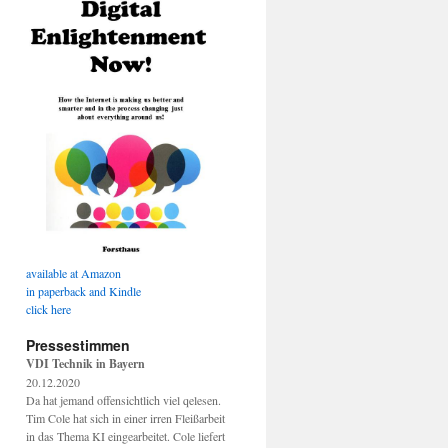
available at Amazon
in paperback and Kindle
click here
Pressestimmen
VDI Technik in Bayern
20.12.2020
Da hat jemand offensichtlich viel qelesen.
Tim Cole hat sich in einer irren Fleißarbeit
in das Thema KI eingearbeitet. Cole liefert