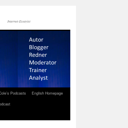
Internet-Essayist
Cole’s Podcasts
English Homepage
odcast