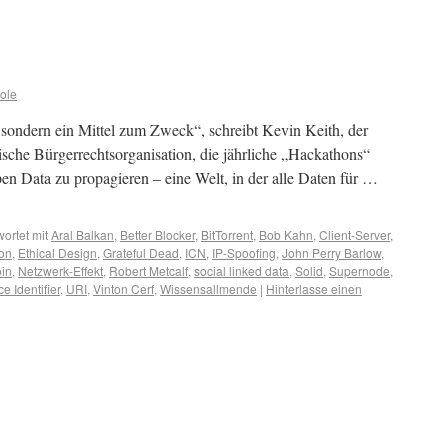
ole
 sondern ein Mittel zum Zweck“, schreibt Kevin Keith, der
ische Bürgerrechtsorganisation, die jährliche „Hackathons“
en Data zu propagieren – eine Welt, in der alle Daten für …
ortet mit
Aral Balkan
,
Better Blocker
,
BitTorrent
,
Bob Kahn
,
Client-Server
,
ion
,
Ethical Design
,
Grateful Dead
,
ICN
,
IP-Spoofing
,
John Perry Barlow
,
in
,
Netzwerk-Effekt
,
Robert Metcalf
,
social linked data
,
Solid
,
Supernode
,
 Identifier
,
URI
,
Vinton Cerf
,
Wissensallmende
|
Hinterlasse einen