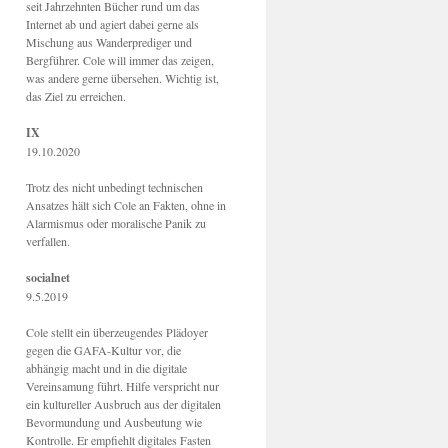
seit Jahrzehnten Bücher rund um das
Internet ab und agiert dabei gerne als
Mischung aus Wanderprediger und
Bergführer. Cole will immer das zeigen,
was andere gerne übersehen. Wichtig ist,
das Ziel zu erreichen.
IX
19.10.2020
Trotz des nicht unbedingt technischen
Ansatzes hält sich Cole an Fakten, ohne in
Alarmismus oder moralische Panik zu
verfallen.
socialnet
9.5.2019
Cole stellt ein überzeugendes Plädoyer
gegen die GAFA-Kultur vor, die
abhängig macht und in die digitale
Vereinsamung führt. Hilfe verspricht nur
ein kultureller Ausbruch aus der digitalen
Bevormundung und Ausbeutung wie
Kontrolle. Er empfiehlt digitales Fasten