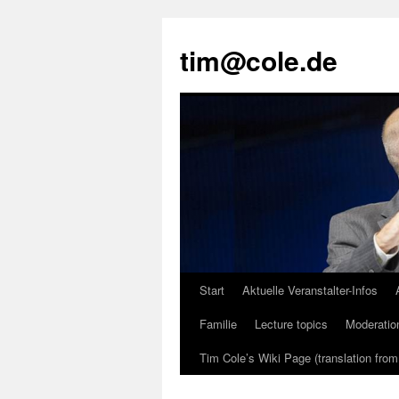
tim@cole.de
Start
Aktuelle Veranstalter-Infos
Familie
Lecture topics
Moderatio
Tim Cole’s Wiki Page (translation fro