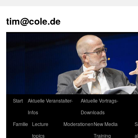
tim@cole.de
Start
Aktuelle Veranstalter-
Aktuelle Vortrags-
Infos
Downloads
Familie
Lecture
Moderationen
New Media
S
topics
Training
a