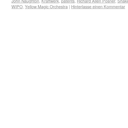
John Naughton
,
Kraftwerk
,
patents
,
Richard Allen Posner
,
Shak
WIPO
,
Yellow Magic Orchestra
|
Hinterlasse einen Kommentar