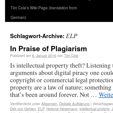
Tim Cole’s Wiki Page (translation from
German)
ELP
Schlagwort-Archive:
In Praise of Plagiarism
Publiziert am
8. Januar 2016
von
Tim Cole
Is intellectual property theft? Listening
arguments about digital piracy one coul
copyright or commercial legal protection
property are a law of nature; something
that’s been around forever. Not …
Weite
Veröffentlicht unter
Allgemein
,
Digitale Aufklärung
|
Verschlagwor
Dirk von Gehlen
,
ELP
,
Heleme Hegemann
,
intellectual proterty
,