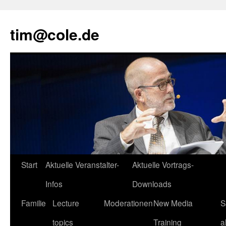
tim@cole.de
Start
Aktuelle Veranstalter-
Aktuelle Vortrags-
Infos
Downloads
Familie
Lecture
Moderationen
New Media
S
topics
Training
a