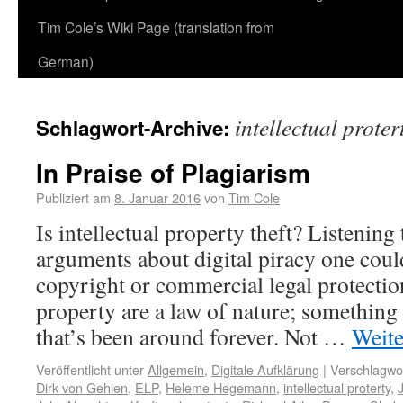
Tim Cole’s Wiki Page (translation from
German)
intellectual proter
Schlagwort-Archive:
In Praise of Plagiarism
Publiziert am
8. Januar 2016
von
Tim Cole
Is intellectual property theft? Listening
arguments about digital piracy one coul
copyright or commercial legal protection
property are a law of nature; something
that’s been around forever. Not …
Weite
Veröffentlicht unter
Allgemein
,
Digitale Aufklärung
|
Verschlagwor
Dirk von Gehlen
,
ELP
,
Heleme Hegemann
,
intellectual proterty
,