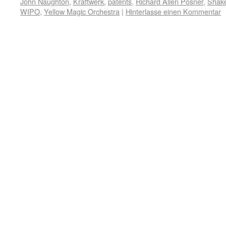
John Naughton
,
Kraftwerk
,
patents
,
Richard Allen Posner
,
Shak
WIPO
,
Yellow Magic Orchestra
|
Hinterlasse einen Kommentar