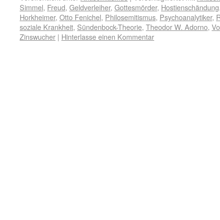
Simmel
,
Freud
,
Geldverleiher
,
Gottesmörder
,
Hostienschändung
Horkheimer
,
Otto Fenichel
,
Philosemitismus
,
Psychoanalytiker
,
R
soziale Krankheit
,
Sündenbock-Theorie
,
Theodor W. Adorno
,
Vo
Zinswucher
|
Hinterlasse einen Kommentar