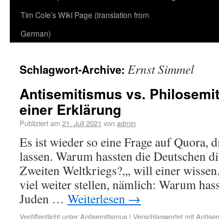
Tim Cole’s Wiki Page (translation from
German)
Ernst Simmel
Schlagwort-Archive:
Antisemitismus vs. Philosemi
einer Erklärung
Publiziert am
21. Juli 2021
von
admin
Es ist wieder so eine Frage auf Quora, d
lassen. Warum hassten die Deutschen d
Zweiten Weltkriegs?„, will einer wissen
viel weiter stellen, nämlich: Warum h
Juden …
Weiterlesen
→
Veröffentlicht unter
Antisemitismus
|
Verschlagwortet mit
Antise