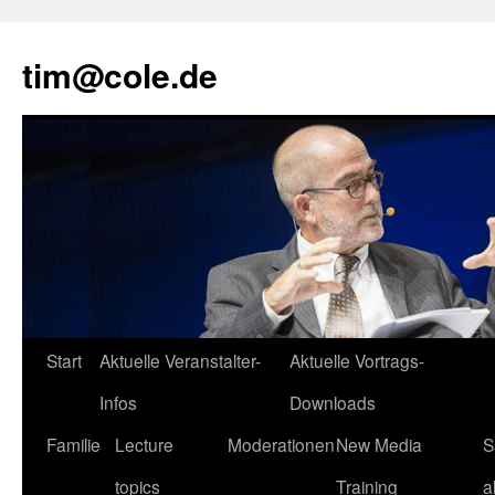
tim@cole.de
Start
Aktuelle Veranstalter-
Aktuelle Vortrags-
Infos
Downloads
Familie
Lecture
Moderationen
New Media
S
topics
Training
a