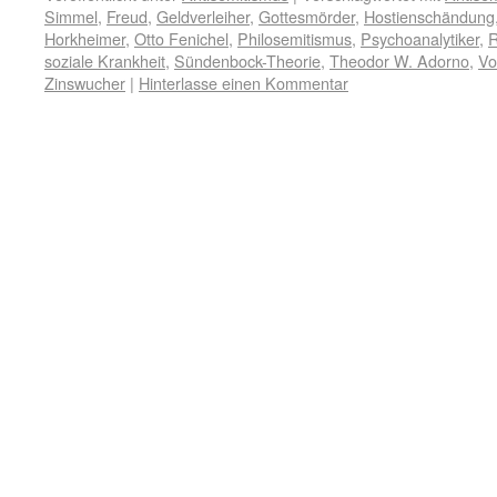
Simmel
,
Freud
,
Geldverleiher
,
Gottesmörder
,
Hostienschändung
Horkheimer
,
Otto Fenichel
,
Philosemitismus
,
Psychoanalytiker
,
R
soziale Krankheit
,
Sündenbock-Theorie
,
Theodor W. Adorno
,
Vo
Zinswucher
|
Hinterlasse einen Kommentar