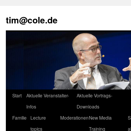
tim@cole.de
Start
Aktuelle Veranstalter-
Aktuelle Vortrags-
Infos
Downloads
Familie
Lecture
Moderationen
New Media
S
topics
Training
a