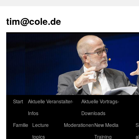
tim@cole.de
Start
Aktuelle Veranstalter-
Aktuelle Vortrags-
Infos
Downloads
Familie
Lecture
Moderationen
New Media
S
topics
Training
a