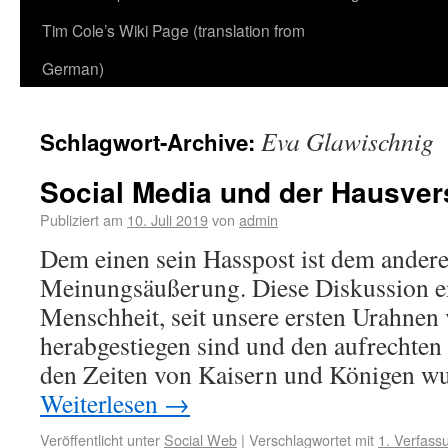
Tim Cole’s Wiki Page (translation from
German)
Eva Glawischnig
Schlagwort-Archive:
Social Media und der Hausver
Publiziert am
10. Juli 2019
von
admin
Dem einen sein Hasspost ist dem andere
Meinungsäußerung. Diese Diskussion en
Menschheit, seit unsere ersten Urahne
herabgestiegen sind und den aufrechten
den Zeiten von Kaisern und Königen w
Weiterlesen
→
Veröffentlicht unter
Social Web
|
Verschlagwortet mit
1. Verfass