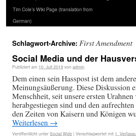
Tim Cole’s Wiki Page (translation from
German)
First Amendment
Schlagwort-Archive:
Social Media und der Hausver
Publiziert am
10. Juli 2019
von
admin
Dem einen sein Hasspost ist dem andere
Meinungsäußerung. Diese Diskussion en
Menschheit, seit unsere ersten Urahne
herabgestiegen sind und den aufrechten
den Zeiten von Kaisern und Königen w
Weiterlesen
→
Veröffentlicht unter
Social Web
|
Verschlagwortet mit
1. Verfass