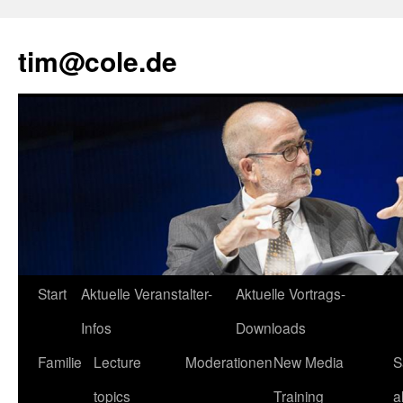
tim@cole.de
Start
Aktuelle Veranstalter-
Aktuelle Vortrags-
Infos
Downloads
Familie
Lecture
Moderationen
New Media
S
topics
Training
a