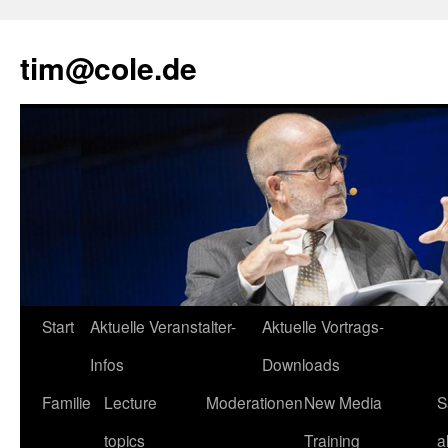
tim@cole.de
Start
Aktuelle Veranstalter-
Aktuelle Vortrags-
Infos
Downloads
Familie
Lecture
Moderationen
New Media
S
topics
Training
a