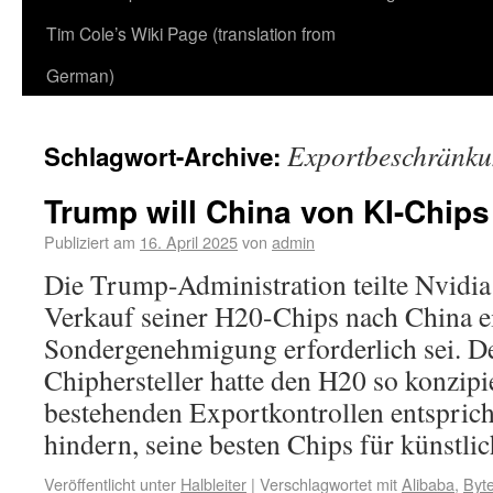
Tim Cole’s Wiki Page (translation from
German)
Exportbeschränk
Schlagwort-Archive:
Trump will China von KI-Chip
Publiziert am
16. April 2025
von
admin
Die Trump-Administration teilte Nvidia 
Verkauf seiner H20-Chips nach China e
Sondergenehmigung erforderlich sei. D
Chiphersteller hatte den H20 so konzipie
bestehenden Exportkontrollen entspricht
hindern, seine besten Chips für künstl
Veröffentlicht unter
Halbleiter
|
Verschlagwortet mit
Alibaba
,
Byt