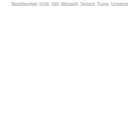
Beschleuniger
,
H100
,
H20
,
Microsoft
,
Tencent
,
Trump
,
Umsatzve