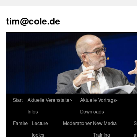
tim@cole.de
Start
Aktuelle Veranstalter-
Aktuelle Vortrags-
Infos
Downloads
Familie
Lecture
Moderationen
New Media
S
topics
Training
a