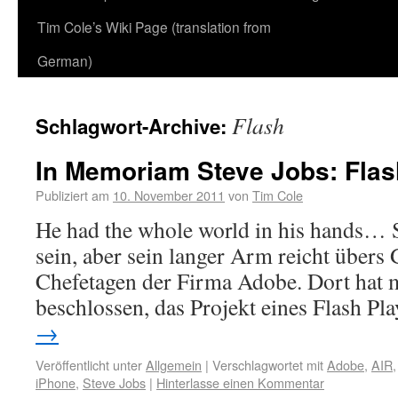
Tim Cole’s Wiki Page (translation from
German)
Flash
Schlagwort-Archive:
In Memoriam Steve Jobs: Flash
Publiziert am
10. November 2011
von
Tim Cole
He had the whole world in his hands… S
sein, aber sein langer Arm reicht übers 
Chefetagen der Firma Adobe. Dort hat 
beschlossen, das Projekt eines Flash Pl
→
Veröffentlicht unter
Allgemein
|
Verschlagwortet mit
Adobe
,
AIR
iPhone
,
Steve Jobs
|
Hinterlasse einen Kommentar